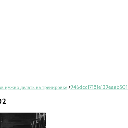
ов нужно делать на тренировке
/
946dcc17181e139eaab50
02