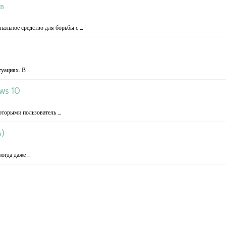
в
нальное средство для борьбы с …
туациях. В …
ws 10
оторыми пользователь …
о)
ногда даже …