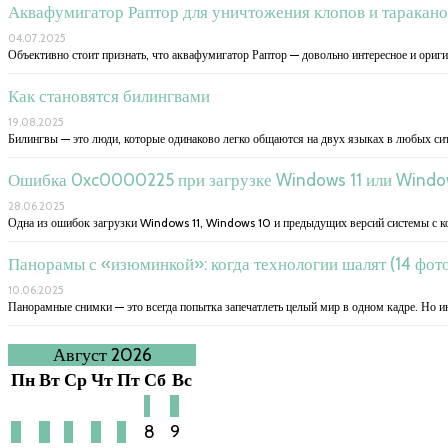
Аквафумигатор Раптор для уничтожения клопов и таракано
04.07.2025
Объективно стоит признать, что аквафумигатор Раптор — довольно интересное и ориги
Как становятся билингвами
19.08.2025
Билингвы — это люди, которые одинаково легко общаются на двух языках в любых си
Ошибка 0xc0000225 при загрузке Windows 11 или Windo
28.06.2025
Одна из ошибок загрузки Windows 11, Windows 10 и предыдущих версий системы с к
Панорамы с «изюминкой»: когда технологии шалят (14 фот
10.06.2025
Панорамные снимки — это всегда попытка запечатлеть целый мир в одном кадре. Но и
Август 2026
Пн
Вт
Ср
Чт
Пт
Сб
Вс
1
2
3
4
5
6
7
8
9