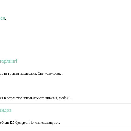
ься
.
тарлинг!
цу из группы поддержки. Светловолосая, …
ся в результате неправильного питания, любви …
ендов
обили 129 брендов. Почти половину из …