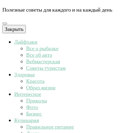
Полезные советы для каждого и на каждый день
Закрыть
Лайфхаки
Все о рыбалке
Все об авто
Вебмастерская
Советы туристам
Здоровье
Красота
Образ жизни
Интересное
Приколы
Фото
Бизнес
Кулинария
Правильное питание