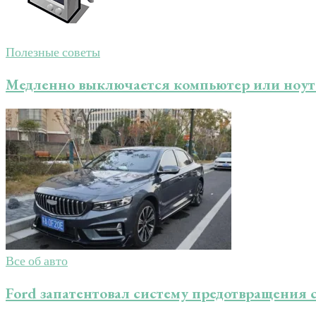
Полезные советы
Медленно выключается компьютер или ноу
Все об авто
Ford запатентовал систему предотвращения 