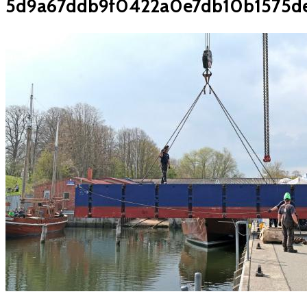
5d9a67ddb9f0422a0e7db10b1575d