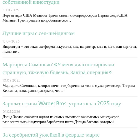
собственной киностудии
30.11.2025
Первая леди США Мелания Трамп станет кинопродюсером Первая леди США
Мелания Трамп решила попробовать себя …
Лучшие игры с сел-шейдингом
15.04.2026
Видеоигры – это такая же форма искусства, как, например, книги, кино или картины,
и многие …
Маргарита Симоньян: «У меня диагностировали
страшную, тяжелую болезнь. Завтра операция»
10.09.2025
Маргарита Симоньян, которая почти год борется за жизнь мужа, режиссера Тиграна
Кеосаяна, неожиданно раскрыла, что …
Зарплата главы Warner Bros. утроилась в 2025 году
01.05.2026
Дэвид Заслав оказался одним из самых высокооплачиваемых менеджеров
развлекательной индустрии Заработная плата Дэвида Заслава, который, …
За серебристой уклейкой в феврале-марте