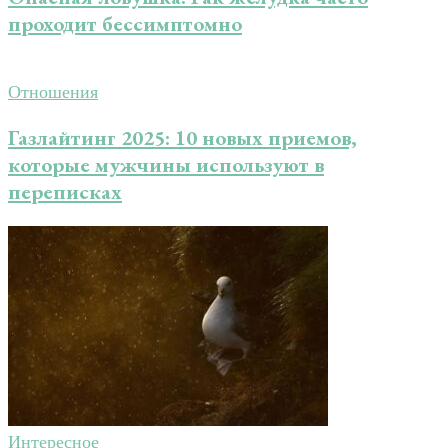
проходит бессимптомно
Отношения
Газлайтинг 2025: 10 новых приемов,
которые мужчины используют в
переписках
Интересное