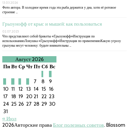
13.03.2026
Фото автора. В холодное время года эта рыба держится у дна, хотя её ротовое
строение …
Грызунофф от крыс и мышей: как пользоваться
02.07.2025
Что представляют собой брикеты «Грызунофф»Инструкция по
использованиюЛовушка «Грызунофф»Инструкция по применениюКакую угрозу
грызуны несут человеку: будьте внимательны …
Август 2026
Пн
Вт
Ср
Чт
Пт
Сб
Вс
1
2
3
4
5
6
7
8
9
10
11
12
13
14
15
16
17
18
19
20
21
22
23
24
25
26
27
28
29
30
31
« Июл
2026Авторские права
Блог полезных советов
.
Blossom