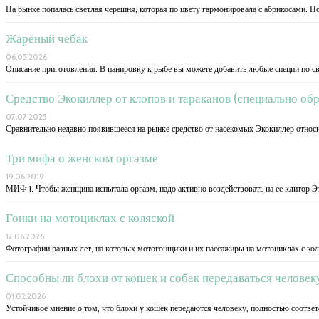
На рынке попалась светлая черешня, которая по цвету гармонировала с абрикосами. П
Жареный чебак
06.05.2026
Описание приготовления: В панировку к рыбе вы можете добавить любые специи по 
Средство Экокиллер от клопов и тараканов (специально об
07.07.2025
Сравнительно недавно появившееся на рынке средство от насекомых Экокиллер относи
Три мифа о женском оргазме
19.06.2019
МИФ 1. Чтобы женщина испытала оргазм, надо активно воздействовать на ее клитор Э
Гонки на мотоциклах с коляской
17.06.2026
Фотографии разных лет, на которых мотогонщики и их пассажиры на мотоциклах с ко
Способны ли блохи от кошек и собак передаваться человек
01.02.2026
Устойчивое мнение о том, что блохи у кошек передаются человеку, полностью соответ