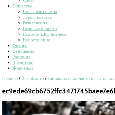
Диета
Общество
Полезные советы
Строительство
Развлечения
Игровые новости
Новости Шоу Бизнеса
Новости кино
Фитнес
Отношения
Растения
Вредители
Животные
Главная
/
Все об авто
/
Где заказать запчасти на авто: п
ec9ede69cb6752ffc3471745baee7e6