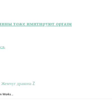
жчины тоже имитируют оргазм
ься
.
з Жемчуг дракона Z
em Works …