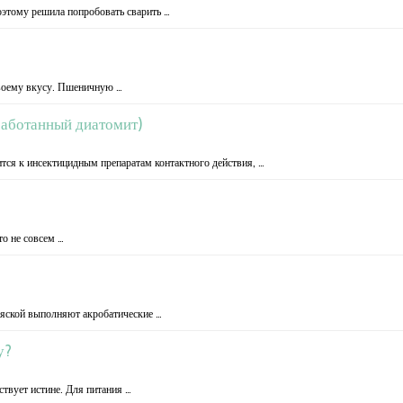
оэтому решила попробовать сварить …
своему вкусу. Пшеничную …
работанный диатомит)
тся к инсектицидным препаратам контактного действия, …
то не совсем …
ляской выполняют акробатические …
у?
ствует истине. Для питания …