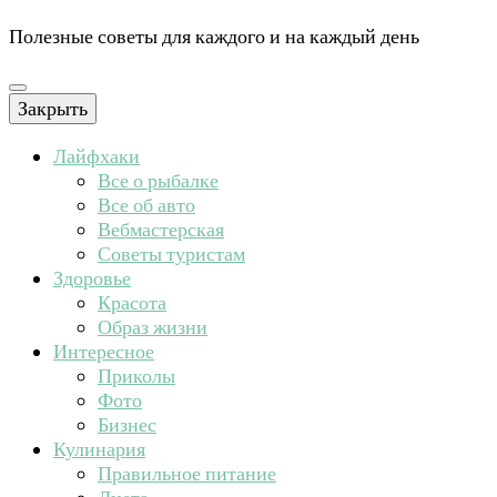
Полезные советы для каждого и на каждый день
Закрыть
Лайфхаки
Все о рыбалке
Все об авто
Вебмастерская
Советы туристам
Здоровье
Красота
Образ жизни
Интересное
Приколы
Фото
Бизнес
Кулинария
Правильное питание