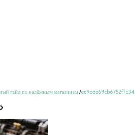
олный гайд по надёжным магазинам
/
ec9ede69cb6752ffc34
b