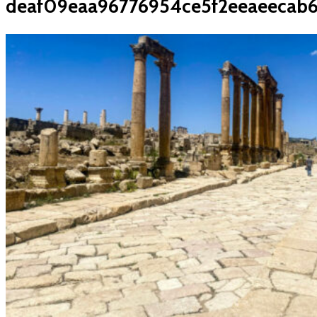
deaf09eaa96776954ce5f2eeaeecab