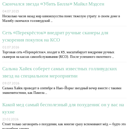
Скончался звезда «Убить Билла» Майкл Мэдсен
04.07.2025
Несколько часов назад мир киноискусства понес тяжелую утрату: в своем доме в
Малибу скончался голливудский …
Сеть «Перекрёсток» внедрит ручные сканеры для
ускорения покупок на КСО
02.07.2026
Торговая сеть «Перекрёсток», входит в X5, масштабирует внедрение ручных
сканеров на кассах самообслуживания (КСО). После успешного пилотного …
Сальма Хайек соберет самых известных голливудских
звезд на специальном мероприятии
09.07.2026
Сальма Хайек проведет в сентябре в Нью-Йорке звездный вечер вместе с такими
знаменитостями, как Памела …
Какой мед самый бесполезный для похудения: он у вас на
кухне
23.02.2026
Стоит только заговорить о похудении, как многие сразу вспоминают мёд — будто это
волшебная замена …