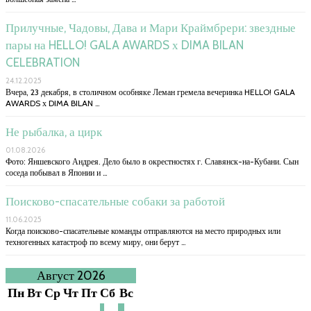
Прилучные, Чадовы, Дава и Мари Краймбрери: звездные
пары на HELLO! GALA AWARDS х DIMA BILAN
CELEBRATION
24.12.2025
Вчера, 23 декабря, в столичном особняке Леман гремела вечеринка HELLO! GALA
AWARDS х DIMA BILAN …
Не рыбалка, а цирк
01.08.2026
Фото: Яншевского Андрея. Дело было в окрестностях г. Славянск-на-Кубани. Сын
соседа побывал в Японии и …
Поисково-спасательные собаки за работой
11.06.2025
Когда поисково-спасательные команды отправляются на место природных или
техногенных катастроф по всему миру, они берут …
Август 2026
Пн
Вт
Ср
Чт
Пт
Сб
Вс
1
2