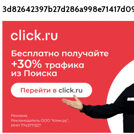
3d82642397b27d286a998e71417d0