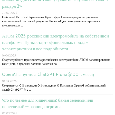
рыцаря 2»
20.07.2026
Universal Pictures Экранизация Кристофера Нолана продемонстрировала
внушительный стартовый результат Фильм «Одиссея» успешно стартовал в
американском …
АТОМ 2025: российский электромобиль на собственной
платформе. Цены, старт официальных продаж,
характеристики и все подробности
16.06.2025
Старт серийного производства российского электромобиля АТОМ запланирован на
конец лета, а продажи должны начаться до …
OpenAI запустила ChatGPT Pro за $100 в месяц
10.04.2026
Сохраняется 0 В закладки 0 В закладках 0 Компания OpenAI добавила новый
тариф ChatGPT Pro …
Что полезнее для кишечника: банан зеленый или
переспелый — разница огромна
02.03.2026