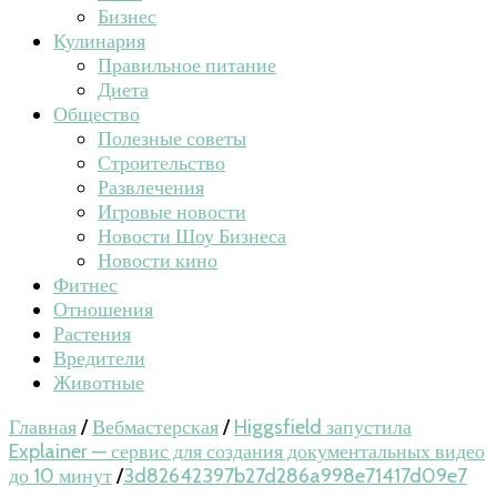
Бизнес
Кулинария
Правильное питание
Диета
Общество
Полезные советы
Строительство
Развлечения
Игровые новости
Новости Шоу Бизнеса
Новости кино
Фитнес
Отношения
Растения
Вредители
Животные
Главная
/
Вебмастерская
/
Higgsfield запустила
Explainer — сервис для создания документальных видео
до 10 минут
/
3d82642397b27d286a998e71417d09e7