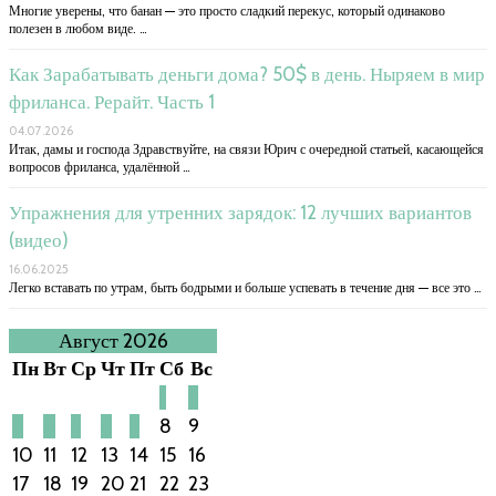
Многие уверены, что банан — это просто сладкий перекус, который одинаково
полезен в любом виде. …
Как Зарабатывать деньги дома? 50$ в день. Ныряем в мир
фриланса. Рерайт. Часть 1
04.07.2026
Итак, дамы и господа Здравствуйте, на связи Юрич с очередной статьей, касающейся
вопросов фриланса, удалённой …
Упражнения для утренних зарядок: 12 лучших вариантов
(видео)
16.06.2025
Легко вставать по утрам, быть бодрыми и больше успевать в течение дня — все это …
Август 2026
Пн
Вт
Ср
Чт
Пт
Сб
Вс
1
2
3
4
5
6
7
8
9
10
11
12
13
14
15
16
17
18
19
20
21
22
23