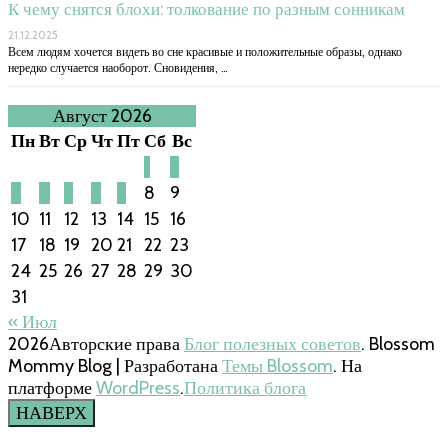
К чему снятся блохи: толкование по разным сонникам
21.12.2025
Всем людям хочется видеть во сне красивые и положительные образы, однако
нередко случается наоборот. Сновидения, …
Август 2026
Пн
Вт
Ср
Чт
Пт
Сб
Вс
1
2
3
4
5
6
7
8
9
10
11
12
13
14
15
16
17
18
19
20
21
22
23
24
25
26
27
28
29
30
31
« Июл
2026Авторские права
Блог полезных советов
.
Blossom
Mommy Blog | Разработана
Темы Blossom
. На
платформе
WordPress
.
Политика блога
НАВЕРХ