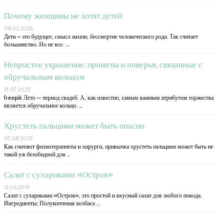
Почему женщины не хотят детей
08.02.2026
Дети – это будущее, смысл жизни, бессмертие человеческого рода. Так считает
большинство. Но не все. …
Непростое украшение: приметы и поверья, связанные с
обручальным кольцом
15.07.2025
freepik Лето — период свадеб. А, как известно, самым важным атрибутом торжества
является обручальное кольцо. …
Хрустеть пальцами может быть опасно
07.08.2025
Как считают физиотерапевты и хирурги, привычка хрустеть пальцами может быть не
такой уж безобидной для …
Салат с сухариками «Остров»
12.06.2019
Салат с сухариками «Остров», это простой и вкусный салат для любого повода.
Ингредиенты: Полукопченая колбаса …