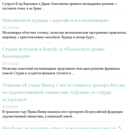
Супруги Егор Корешков и Дарья Апексимова приняли неожиданное решение —
поставить точку в их браке. …
Чахохбили из курицы с картофелем в мультиварке
09.02.2026
Мультиварка облегчает готовку, позволяя автоматическим программам справляться,
например, с приготовлением чахохбили. Курица и овощи будут …
Студии вступили в борьбу за «Техасскую резню
бензопилой»
07.06.2025
Несколько известный постановщиков представили свои идеи развития франшизы
ужасов Студии и создатели фильмов стучатся в …
Утяшева об уходе Винер с поста главного тренера России
по художественной гимнастике: «Думаю, ее сердце
истерзано»
19.08.2025
В прошлом году Ирина Винер покинула пост президента Всероссийской федерации
художественной гимнастики, а минувшей зимой …
Что будет, если начать утро с ложки кокосового масла: 5