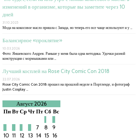
изменений в организме, которые вы заметите через 10
дней
31.10.2025
Мода на кокосовое масло пришла с Запада, но теперь его все чаще используют и у …
Балансирное «проклятие»
10.03.2026
Фото: Яншевского Андрея. Раньше у меня была одна методика. Удочки разной
конструкции с мормышками или …
Лучший косплей на Rose City Comic Con 2018
22.07.2026
Rose City Comic Con 2018 прошел на прошлой неделе в Портленде, и фотограф
Justin Cosplay …
Август 2026
Пн
Вт
Ср
Чт
Пт
Сб
Вс
1
2
3
4
5
6
7
8
9
10
11
12
13
14
15
16