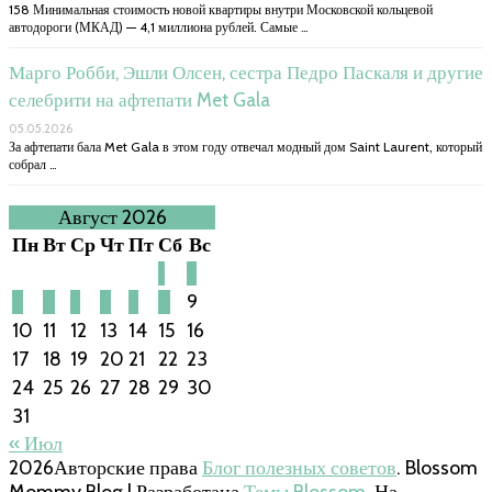
158 Минимальная стоимость новой квартиры внутри Московской кольцевой
автодороги (МКАД) — 4,1 миллиона рублей. Самые …
Марго Робби, Эшли Олсен, сестра Педро Паскаля и другие
селебрити на афтепати Met Gala
05.05.2026
За афтепати бала Met Gala в этом году отвечал модный дом Saint Laurent, который
собрал …
Август 2026
Пн
Вт
Ср
Чт
Пт
Сб
Вс
1
2
3
4
5
6
7
8
9
10
11
12
13
14
15
16
17
18
19
20
21
22
23
24
25
26
27
28
29
30
31
« Июл
2026Авторские права
Блог полезных советов
.
Blossom
Mommy Blog | Разработана
Темы Blossom
. На