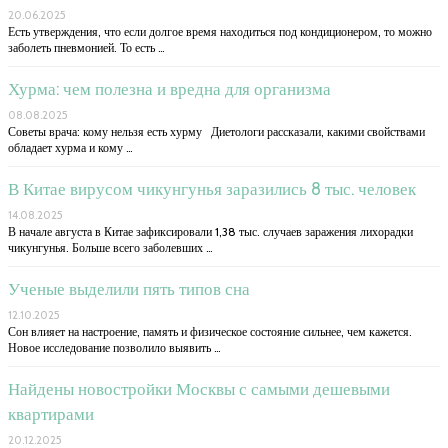
20.06.2025
Есть утверждения, что если долгое время находиться под кондиционером, то можно
заболеть пневмонией. То есть …
Хурма: чем полезна и вредна для организма
08.08.2025
Советы врача: кому нельзя есть хурму Диетологи рассказали, какими свойствами
обладает хурма и кому …
В Китае вирусом чикунгунья заразились 8 тыс. человек
14.08.2025
В начале августа в Китае зафиксировали 1,38 тыс. случаев заражения лихорадки
чикунгунья. Больше всего заболевших …
Ученые выделили пять типов сна
12.10.2025
Сон влияет на настроение, память и физическое состояние сильнее, чем кажется.
Новое исследование позволило выявить …
Найдены новостройки Москвы с самыми дешевыми
квартирами
20.12.2025