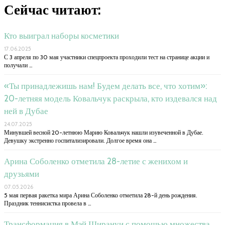
Сейчас читают:
Кто выиграл наборы косметики
17.06.2025
С 3 апреля по 30 мая участники спецпроекта проходили тест на странице акции и
получали …
«Ты принадлежишь нам! Будем делать все, что хотим»:
20-летняя модель Ковальчук раскрыла, кто издевался над
ней в Дубае
24.07.2025
Минувшей весной 20-летнюю Марию Ковальчук нашли изувеченной в Дубае.
Девушку экстренно госпитализировали. Долгое время она …
Арина Соболенко отметила 28-летие с женихом и
друзьями
07.05.2026
5 мая первая ракетка мира Арина Соболенко отметила 28-й день рождения.
Праздник теннисистка провела в …
Трансформация в Мэй Ширануи с помощью множества