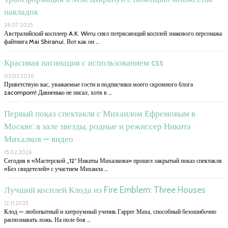
накладок
28.07.2025
Австралийский косплеер A.K. Wirru снял потрясающий косплей знакового персонажа
файтинга Mai Shiranui. Вот как он …
Красивая пагинация с использованием css
03.03.2026
Приветствую вас, уважаемые гости и подписчики моего скромного блога
zacompom! Давненько не писал, хотя в …
Первый показ спектакля с Михаилом Ефремовым в
Москве: в зале звезды, родные и режиссер Никита
Михалков — видео
15.02.2026
Сегодня в «Мастерской „12“ Никиты Михалкова» прошел закрытый показ спектакля
«Без свидетелей» с участием Михаила …
Лучший косплей Клода из Fire Emblem: Three Houses
12.11.2025
Клод — любопытный и хитроумный ученик Гаррег Маха, способный безошибочно
распознавать ложь. На поле боя …