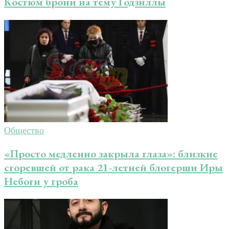
Костюм брони на тему Годзиллы
Общество
«Просто медленно закрыла глаза»: близкие
сгоревшей от рака 21-летней блогерши Иры
Небоги у гроба