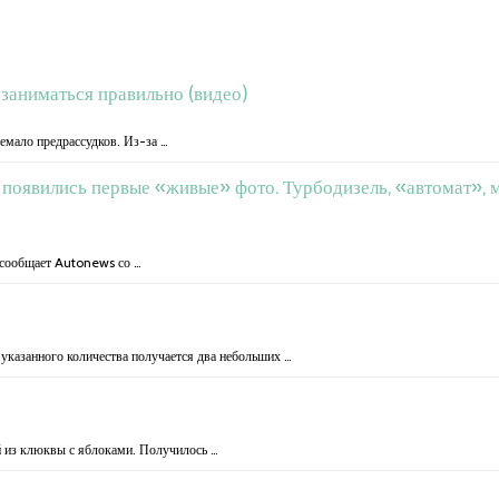
к заниматься правильно (видео)
мало предрассудков. Из-за …
то появились первые «живые» фото. Турбодизель, «автомат»
, сообщает Autonews со …
 указанного количества получается два небольших …
й из клюквы с яблоками. Получилось …