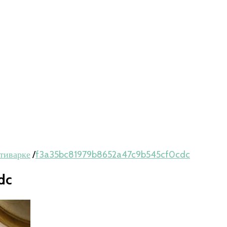
ьтиварке
/
f3a35bc81979b8652a47c9b545cf0cdc
dc