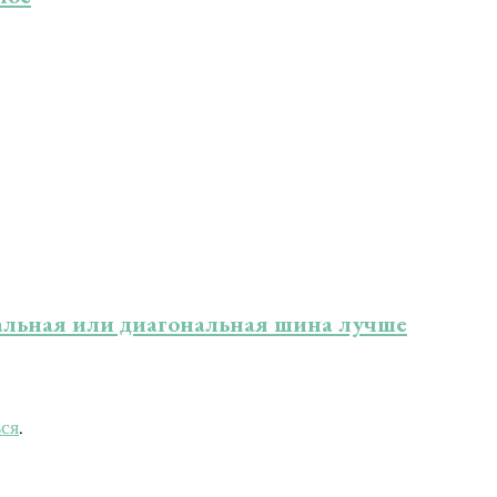
альная или диагональная шина лучше
ься
.