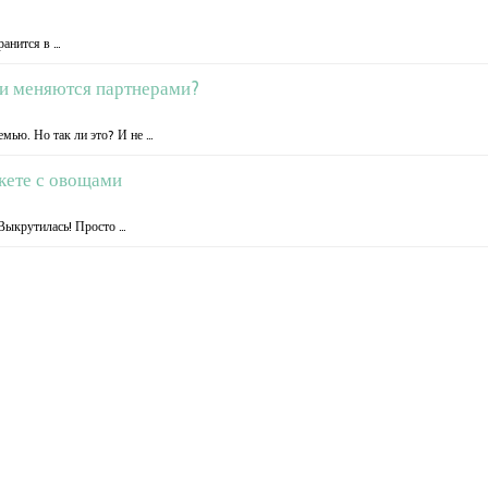
ранится в …
ни меняются партнерами?
мью. Но так ли это? И не …
акете с овощами
 Выкрутилась! Просто …