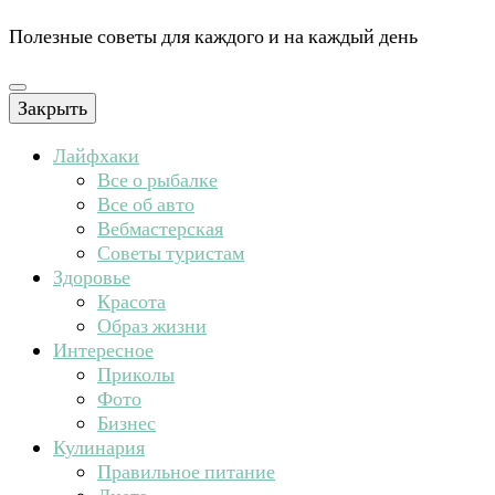
Полезные советы для каждого и на каждый день
Закрыть
Лайфхаки
Все о рыбалке
Все об авто
Вебмастерская
Советы туристам
Здоровье
Красота
Образ жизни
Интересное
Приколы
Фото
Бизнес
Кулинария
Правильное питание