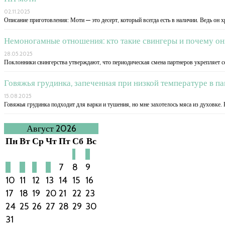
02.11.2025
Описание приготовления: Моти — это десерт, который всегда есть в наличии. Ведь он х
Немоногамные отношения: кто такие свингеры и почему о
28.05.2025
Поклонники свингерства утверждают, что периодическая смена партнеров укрепляет се
Говяжья грудинка, запеченная при низкой температуре в п
15.08.2025
Говяжья грудинка подходит для варки и тушения, но мне захотелось мяса из духовке.
Август 2026
Пн
Вт
Ср
Чт
Пт
Сб
Вс
1
2
3
4
5
6
7
8
9
10
11
12
13
14
15
16
17
18
19
20
21
22
23
24
25
26
27
28
29
30
31