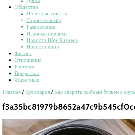
Диета
Общество
Полезные советы
Строительство
Развлечения
Игровые новости
Новости Шоу Бизнеса
Новости кино
Фитнес
Отношения
Растения
Вредители
Животные
Главная
/
Кулинария
/
Как сварить рыбный бульон в мул
f3a35bc81979b8652a47c9b545cf0c