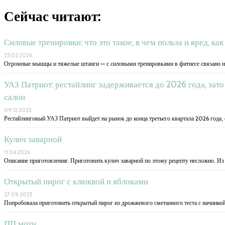
Сейчас читают:
Силовые тренировки: что это такое, в чем польза и вред, ка
25.02.2026
Огромные мышцы и тяжелые штанги — с силовыми тренировками в фитнесе связано не
УАЗ Патриот: рестайлинг задерживается до 2026 года, за
салон
09.12.2025
Рестайлинговый УАЗ Патриот выйдет на рынок до конца третьего квартала 2026 года
Кулич заварной
11.04.2026
Описание приготовления: Приготовить кулич заварной по этому рецепту несложно. Из
Открытый пирог с клюквой и яблоками
27.09.2025
Попробовала приготовить открытый пирог из дрожжевого сметанного теста с начинко
ПП моти