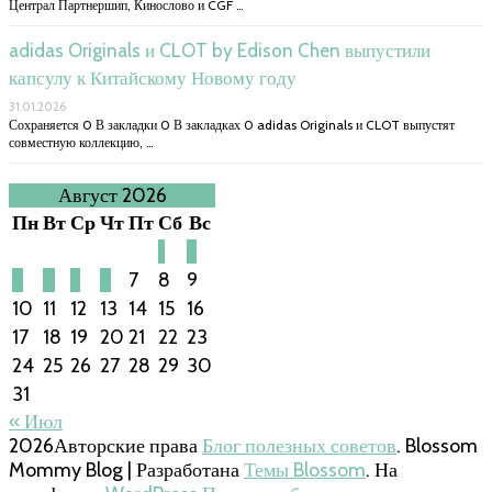
Централ Партнершип, Кинослово и CGF …
adidas Originals и CLOT by Edison Chen выпустили
капсулу к Китайскому Новому году
31.01.2026
Сохраняется 0 В закладки 0 В закладках 0 adidas Originals и CLOT выпустят
совместную коллекцию, …
Август 2026
Пн
Вт
Ср
Чт
Пт
Сб
Вс
1
2
3
4
5
6
7
8
9
10
11
12
13
14
15
16
17
18
19
20
21
22
23
24
25
26
27
28
29
30
31
« Июл
2026Авторские права
Блог полезных советов
.
Blossom
Mommy Blog | Разработана
Темы Blossom
. На