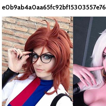
e0b9ab4a0aa65fc92bf15303557e76