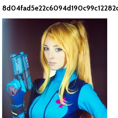
8d04fad5e22c6094d190c99c12282