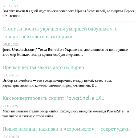
12.10.2025
Вот уже почти 10 дней идут поиски психолога Ирины Усольцевой, ее супруга Сергея
и 5-летней …
Стоит ли носить украшения умершей бабушки: что
говорят психологи и эзотерики
08.11.2025
фото: Unsplash.com/ Tessa Edmiston Украшения, доставшиеся от покинувших
этот мир близких, всегда хранят особую энергию. …
Преимущества заказа авто из Кореи
12.09.2025
Выбор автомобиля — это всегда компромисс между ценой, качеством,
характеристиками и, конечно, личными предпочтениями. В …
Как конвертировать скрипт PowerShell в EXE
22.11.2025
Многим пользователям когда-либо приходилось вводить команды PowerShell, в
том числе и взятые с этого сайта. …
Новые насадки-наживки и «коромысло» — секрет удачи
15.06.2025