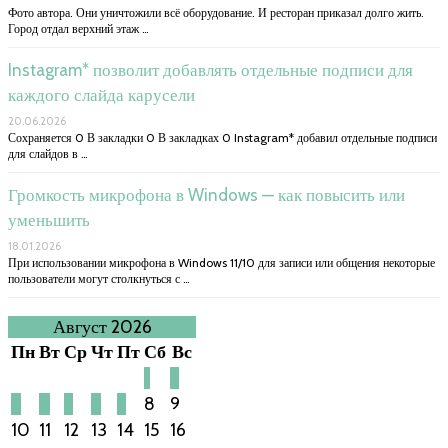
Фото автора. Они уничтожили всё оборудование. И ресторан приказал долго жить.
Город отдал верхний этаж …
Instagram* позволит добавлять отдельные подписи для
каждого слайда карусели
20.06.2026
Сохраняется 0 В закладки 0 В закладках 0 Instagram* добавил отдельные подписи
для слайдов в …
Громкость микрофона в Windows — как повысить или
уменьшить
18.01.2026
При использовании микрофона в Windows 11/10 для записи или общения некоторые
пользователи могут столкнуться с …
Август 2026
Пн
Вт
Ср
Чт
Пт
Сб
Вс
1
2
3
4
5
6
7
8
9
10
11
12
13
14
15
16