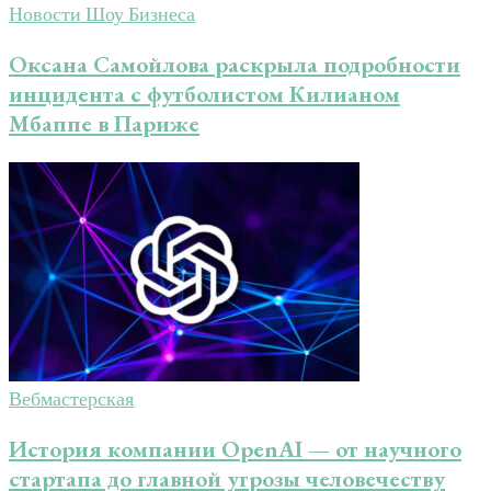
Новости Шоу Бизнеса
Оксана Самойлова раскрыла подробности
инцидента с футболистом Килианом
Мбаппе в Париже
Вебмастерская
История компании OpenAI — от научного
стартапа до главной угрозы человечеству