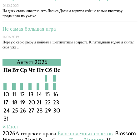
01.12.2025
На днях стало известно, что Лариса Долина вернула себе не только квартиру,
проданную по указке …
Не самая большая игра
14.06.2019
Первую свою рыбу я поймал в шестилетнем возрасте. К пятнадцати годам я считал
себя уже …
Август 2026
Пн
Вт
Ср
Чт
Пт
Сб
Вс
1
2
3
4
5
6
7
8
9
10
11
12
13
14
15
16
17
18
19
20
21
22
23
24
25
26
27
28
29
30
31
« Июл
2026Авторские права
Блог полезных советов
.
Blossom