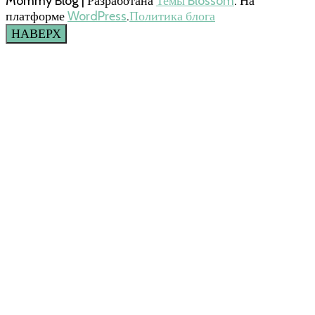
Mommy Blog | Разработана
Темы Blossom
. На
платформе
WordPress
.
Политика блога
НАВЕРХ