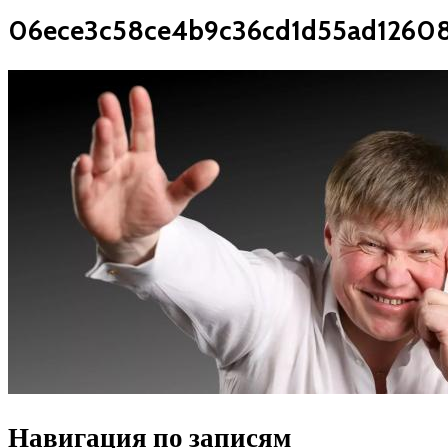
06ece3c58ce4b9c36cd1d55ad1260
Навигация по записям