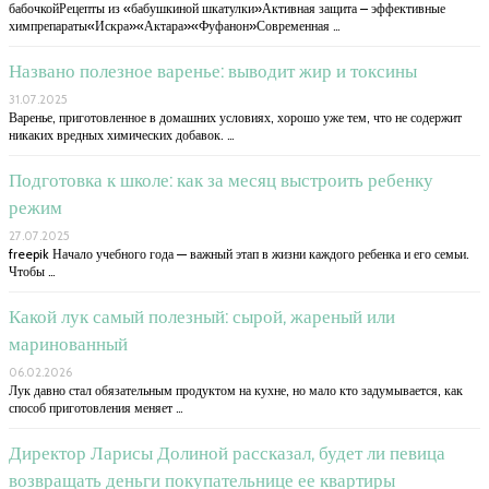
бабочкойРецепты из «бабушкиной шкатулки»Активная защита – эффективные
химпрепараты«Искра»«Актара»«Фуфанон»Современная …
Названо полезное варенье: выводит жир и токсины
31.07.2025
Варенье, приготовленное в домашних условиях, хорошо уже тем, что не содержит
никаких вредных химических добавок. …
Подготовка к школе: как за месяц выстроить ребенку
режим
27.07.2025
freepik Начало учебного года — важный этап в жизни каждого ребенка и его семьи.
Чтобы …
Какой лук самый полезный: сырой, жареный или
маринованный
06.02.2026
Лук давно стал обязательным продуктом на кухне, но мало кто задумывается, как
способ приготовления меняет …
Директор Ларисы Долиной рассказал, будет ли певица
возвращать деньги покупательнице ее квартиры