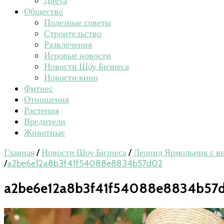
Диета
Общество
Полезные советы
Строительство
Развлечения
Игровые новости
Новости Шоу Бизнеса
Новости кино
Фитнес
Отношения
Растения
Вредители
Животные
Главная
/
Новости Шоу Бизнеса
/
Леонид Ярмольник с в
/
a2be6e12a8b3f41f54088e8834b57d02
a2be6e12a8b3f41f54088e8834b57