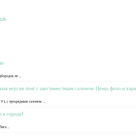
ься
.
ин
дбородок не …
нная версия лонг с шестиместным салоном. Цены, фото и хар
 Y L с трехрядным салоном. …
 в городе!
Лига …