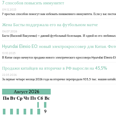
7 способов повысить иммунитет
09.12.2025
7 простых способов помогут вам избежать пониженного иммунитета. Если у вас посто
Жена Басты поддержала его на футбольном матче
06.07.2026
Баста (Василий Вакуленко) – давний футбольный болельщик. И одной из его любимых
Hyundai Elexio EO: новый электрокроссовер для Китая. Фо
13.10.2025
В Китае скоро начнутся продажи нового электрического кроссовера Hyundai Elexio E
Продажи китайцев на вторичке в РФ выросли на 45,5%
22.05.2026
За первые четыре месяца 2026 года на вторичке перепродали 105,5 тыс. машин китайс
Август 2026
Пн
Вт
Ср
Чт
Пт
Сб
Вс
1
2
3
4
5
6
7
8
9