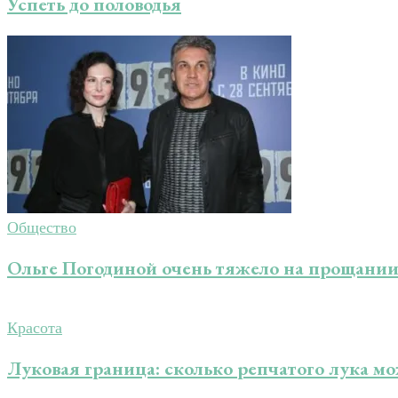
Успеть до половодья
Общество
Ольге Погодиной очень тяжело на прощании
Красота
Луковая граница: сколько репчатого лука мо