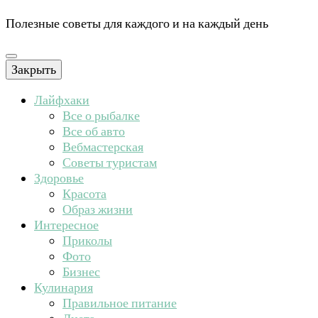
Полезные советы для каждого и на каждый день
Закрыть
Лайфхаки
Все о рыбалке
Все об авто
Вебмастерская
Советы туристам
Здоровье
Красота
Образ жизни
Интересное
Приколы
Фото
Бизнес
Кулинария
Правильное питание