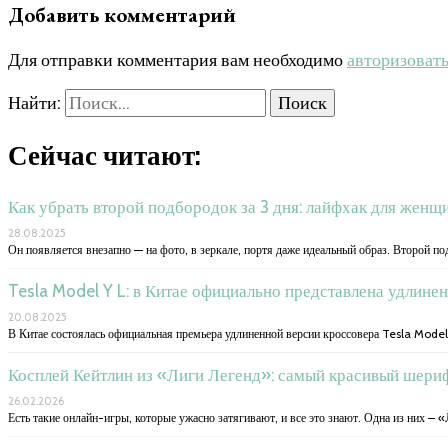
Добавить комментарий
Для отправки комментария вам необходимо
авторизоват
Найти:
Сейчас читают:
Как убрать второй подбородок за 3 дня: лайфхак для женщ
28.08.2025
Он появляется внезапно — на фото, в зеркале, портя даже идеальный образ. Второй по
Tesla Model Y L: в Китае официально представлена удлине
20.08.2025
В Китае состоялась официальная премьера удлиненной версии кроссовера Tesla Model
Косплей Кейтлин из «Лиги Легенд»: самый красивый шериф
26.02.2026
Есть такие онлайн-игры, которые ужасно затягивают, и все это знают. Одна из них – «