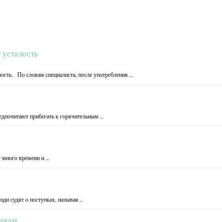
 усталость
ость. По словам специалиста, после употребления …
редпочитают прибегать к горячительным …
т много времени и …
юди судят о поступках, называя …
бакам