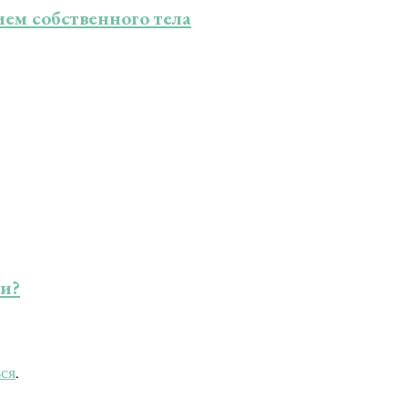
ием собственного тела
ии?
ься
.