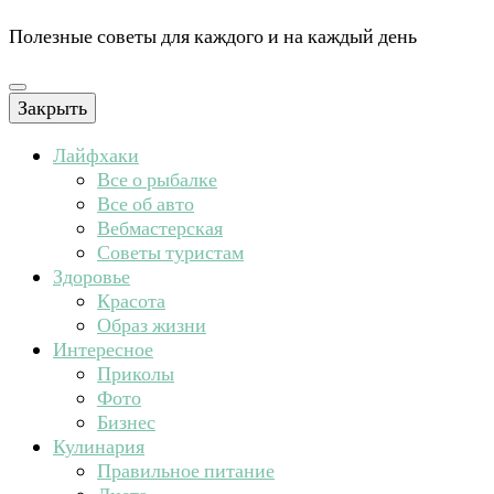
Полезные советы для каждого и на каждый день
Закрыть
Лайфхаки
Все о рыбалке
Все об авто
Вебмастерская
Советы туристам
Здоровье
Красота
Образ жизни
Интересное
Приколы
Фото
Бизнес
Кулинария
Правильное питание