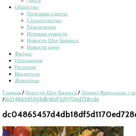
Диета
Общество
Полезные советы
Строительство
Развлечения
Игровые новости
Новости Шоу Бизнеса
Новости кино
Фитнес
Отношения
Растения
Вредители
Животные
Главная
/
Новости Шоу Бизнеса
/
Леонид Ярмольник с в
/
dc04865457d4db18df5d1170ed728cde
dc04865457d4db18df5d1170ed728