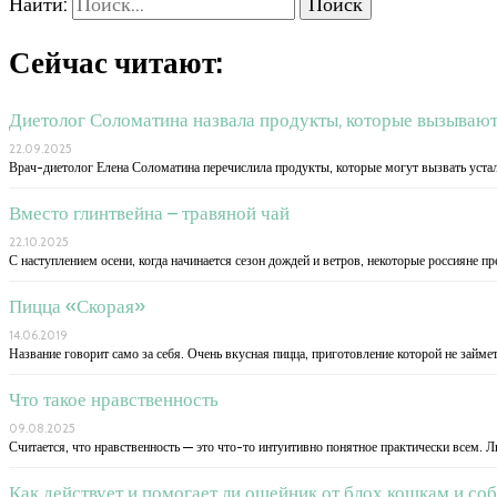
Найти:
Сейчас читают:
Диетолог Соломатина назвала продукты, которые вызывают
22.09.2025
Врач-диетолог Елена Соломатина перечислила продукты, которые могут вызвать устал
Вместо глинтвейна – травяной чай
22.10.2025
С наступлением осени, когда начинается сезон дождей и ветров, некоторые россияне п
Пицца «Скорая»
14.06.2019
Название говорит само за себя. Очень вкусная пицца, приготовление которой не займе
Что такое нравственность
09.08.2025
Считается, что нравственность — это что-то интуитивно понятное практически всем. Л
Как действует и помогает ли ошейник от блох кошкам и со