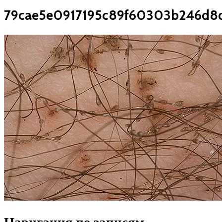
79cae5e0917195c89f60303b246d8