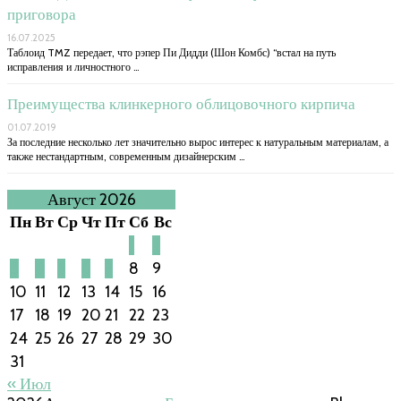
приговора
16.07.2025
Таблоид TMZ передает, что рэпер Пи Дидди (Шон Комбс) “встал на путь
исправления и личностного …
Преимущества клинкерного облицовочного кирпича
01.07.2019
За последние несколько лет значительно вырос интерес к натуральным материалам, а
также нестандартным, современным дизайнерским …
Август 2026
Пн
Вт
Ср
Чт
Пт
Сб
Вс
1
2
3
4
5
6
7
8
9
10
11
12
13
14
15
16
17
18
19
20
21
22
23
24
25
26
27
28
29
30
31
« Июл