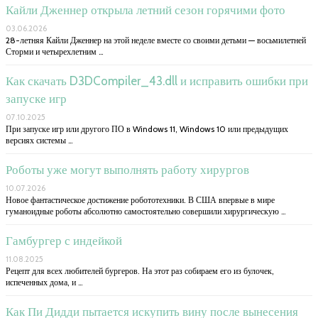
Кайли Дженнер открыла летний сезон горячими фото
03.06.2026
28-летняя Кайли Дженнер на этой неделе вместе со своими детьми — восьмилетней
Сторми и четырехлетним …
Как скачать D3DCompiler_43.dll и исправить ошибки при
запуске игр
07.10.2025
При запуске игр или другого ПО в Windows 11, Windows 10 или предыдущих
версиях системы …
Роботы уже могут выполнять работу хирургов
10.07.2026
Новое фантастическое достижение робототехники. В США впервые в мире
гуманоидные роботы абсолютно самостоятельно совершили хирургическую …
Гамбургер с индейкой
11.08.2025
Рецепт для всех любителей бургеров. На этот раз собираем его из булочек,
испеченных дома, и …
Как Пи Дидди пытается искупить вину после вынесения