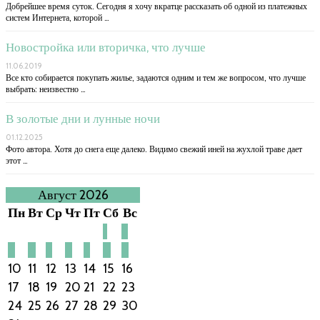
Добрейшее время суток. Сегодня я хочу вкратце рассказать об одной из платежных
систем Интернета, которой …
Новостройка или вторичка, что лучше
11.06.2019
Все кто собирается покупать жилье, задаются одним и тем же вопросом, что лучше
выбрать: неизвестно …
В золотые дни и лунные ночи
01.12.2025
Фото автора. Хотя до снега еще далеко. Видимо свежий иней на жухлой траве дает
этот …
Август 2026
Пн
Вт
Ср
Чт
Пт
Сб
Вс
1
2
3
4
5
6
7
8
9
10
11
12
13
14
15
16
17
18
19
20
21
22
23
24
25
26
27
28
29
30