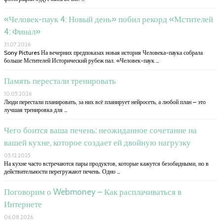
«Человек-паук 4: Новый день» побил рекорд «Мстителей
4: Финал»
31.07.2026
Sony Pictures На вечерних предпоказах новая история Человека-паука собрала
больше Мстителей Исторический рубеж пал. «Человек-паук …
Память перестали тренировать
10.05.2026
Люди перестали планировать, за них всё планирует нейросеть, а любой план – это
лучшая тренировка для …
Чего боится ваша печень: неожиданное сочетание на
вашей кухне, которое создает ей двойную нагрузку
05.12.2025
На кухне часто встречаются пары продуктов, которые кажутся безобидными, но в
действительности перегружают печень. Одно …
Поговорим о Webmoney – Как расплачиваться в
Интернете
06.08.2026