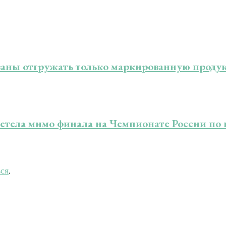
язаны отгружать только маркированную прод
летела мимо финала на Чемпионате России п
ься
.