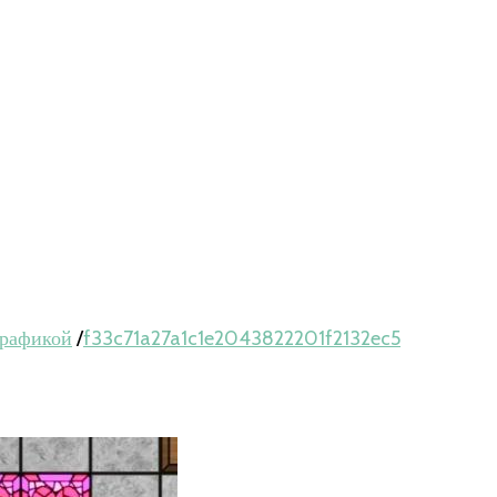
графикой
/
f33c71a27a1c1e2043822201f2132ec5