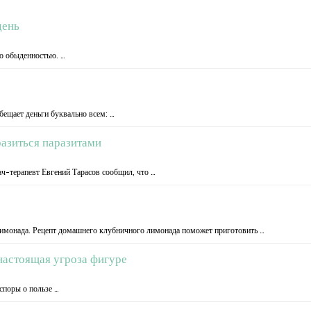
день
ло обыденностью. …
ещает деньги буквально всем: …
разиться паразитами
ач-терапевт Евгений Тарасов сообщил, что …
имонада. Рецепт домашнего клубничного лимонада поможет приготовить …
настоящая угроза фигуре
споры о пользе …