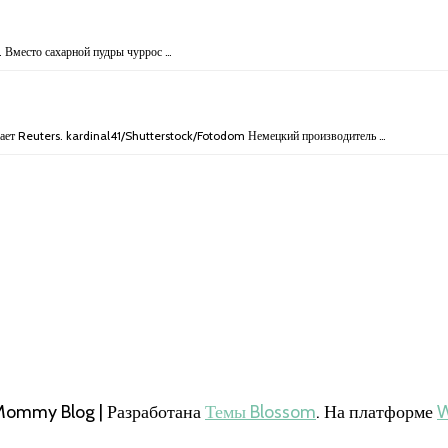
. Вместо сахарной пудры чуррос …
едает Reuters. kardinal41/Shutterstock/Fotodom Немецкий производитель …
Mommy Blog | Разработана
Темы Blossom
. На платформе
W