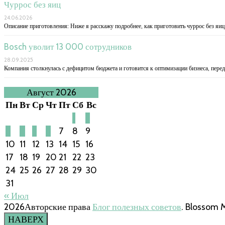
Чуррос без яиц
24.06.2026
Описание приготовления: Ниже я расскажу подробнее, как приготовить чуррос без яиц
Bosch уволит 13 000 сотрудников
28.09.2025
Компания столкнулась с дефицитом бюджета и готовится к оптимизации бизнеса, пер
Август 2026
Пн
Вт
Ср
Чт
Пт
Сб
Вс
1
2
3
4
5
6
7
8
9
10
11
12
13
14
15
16
17
18
19
20
21
22
23
24
25
26
27
28
29
30
31
« Июл
2026Авторские права
Блог полезных советов
.
Blossom 
НАВЕРХ