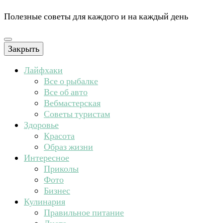
Полезные советы для каждого и на каждый день
Закрыть
Лайфхаки
Все о рыбалке
Все об авто
Вебмастерская
Советы туристам
Здоровье
Красота
Образ жизни
Интересное
Приколы
Фото
Бизнес
Кулинария
Правильное питание