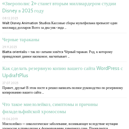
«Зверополис 2» станет вторым миллиардером студии
Disney в 2025 году
08.12.2025
Walt Disney Animation Studios Кассовые сборы мультфильма превысят один
миллиард долларов Всего за два уик-энда …
Черные тараканы
29.11.2025
Blatta orientalis – так по-латыни зовётся Чёрный таракан. Род, к которому
принадлежит данное насекомое, насчитывает …
Как сделать резервную копию вашего сайта WordPress с
UpdraftPlus
27.07.2025
Привет, друзья! В этом посте я решил написать полное руководство по резервному
копированию вашего сайта …
Что такое миелолейкоз, симптомы и причины
филадельфийской хромосомы
19.06.2019
Миелолейкоз — онкологическое заболевание, возникающее вследствие мутации
хромосом и приводящее к формированию химерного гена. Проявляется …