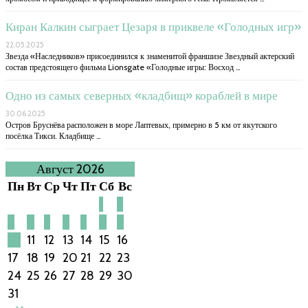
Киран Калкин сыграет Цезаря в приквеле «Голодных игр»
22.05.2025
Звезда «Наследников» присоединился к знаменитой франшизе Звездный актерский
состав предстоящего фильма Lionsgate «Голодные игры: Восход …
Одно из самых северных «кладбищ» кораблей в мире
30.06.2025
Остров Бруснёва расположен в море Лаптевых, примерно в 5 км от якутского
посёлка Тикси. Кладбище …
Август 2026
Пн
Вт
Ср
Чт
Пт
Сб
Вс
1
2
3
4
5
6
7
8
9
10
11
12
13
14
15
16
17
18
19
20
21
22
23
24
25
26
27
28
29
30
31