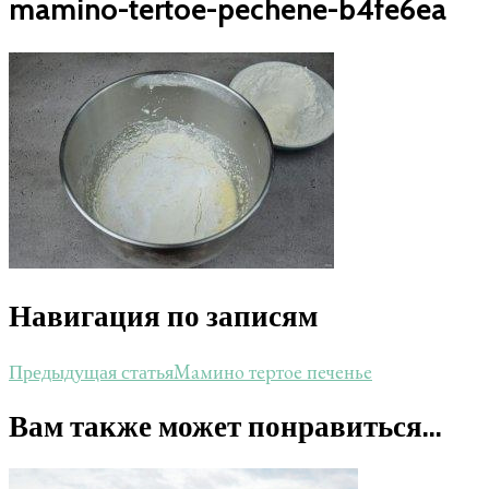
mamino-tertoe-pechene-b4fe6ea
Навигация по записям
Мамино тертое печенье
Предыдущая статья
Вам также может понравиться...