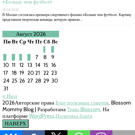
«Больше чем футбол»
18.06.2025
В Москве состоялась премьера спортивного фильма «Больше чем футбол». Картину
представили творческая команда, которую пришли …
Август 2026
Пн
Вт
Ср
Чт
Пт
Сб
Вс
1
2
3
4
5
6
7
8
9
10
11
12
13
14
15
16
17
18
19
20
21
22
23
24
25
26
27
28
29
30
31
« Июл
2026Авторские права
Блог полезных советов
.
Blossom
Mommy Blog | Разработана
Темы Blossom
. На
платформе
WordPress
.
Политика блога
НАВЕРХ