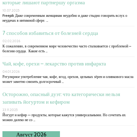
которые лишают партнершу оргазма
10.07.2025
Freepik Даже современным женщинам неудобно и даже стыдно говорить вслух о
неудачах в интимной сфере. …
7 способов избавиться от болезней сердца
02.02.2026
К сожалению, в современном мире человечество часто сталкивается с проблемой –
болезни сердца. Какие есть …
Чай, кофе, орехи – лекарство против инфаркта
04.01.2026
Регулярное употребление чая, кофе, ягод, орехов, цельных зёрен и оливкового масла
может заметно снизить долгосрочный …
Осторожно, опасный дуэт: что категорически нельзя
запивать йогуртом и кефиром
23.11.2025
Йогурт и кефир — продукты, которые кажутся универсальными. Но сочетать их
можно далеко не со …
Август 2026