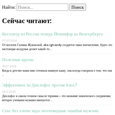
Найти:
Сейчас читают:
Косплеер из России теперь Йеннифэр из Венгерберга
07.07.2026
От косплея Галины Жуковской, aka rgtcandy создается такое впечатление, будто это
настоящая колдунья делает какой-то …
Полезные крупы
18.07.2026
Когда в детстве мама нам готовила манную кашу, она всегда говорила о том, что она
…
Эффективен ли Дихлофос против блох?
29.12.2025
Дихлофос в самом точном смысле термина – это название химического соединения,
которое учеными мужами именуется …
Секс без хэппи энда: неочевидные ошибки мужчин,