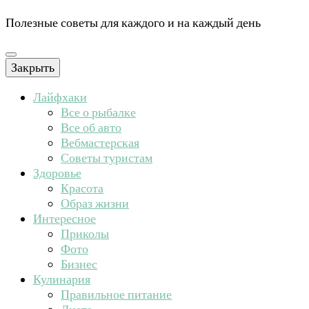
Полезные советы для каждого и на каждый день
Закрыть
Лайфхаки
Все о рыбалке
Все об авто
Вебмастерская
Советы туристам
Здоровье
Красота
Образ жизни
Интересное
Приколы
Фото
Бизнес
Кулинария
Правильное питание