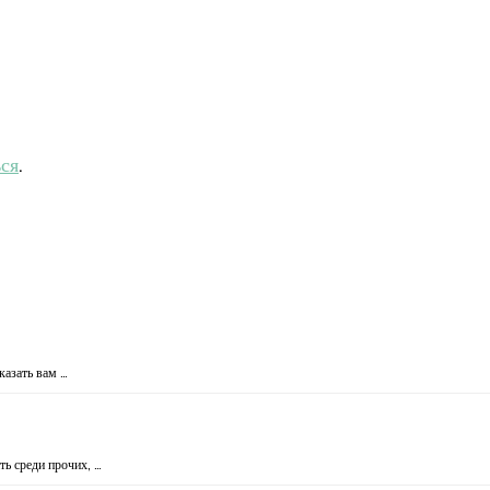
ься
.
казать вам …
ть среди прочих, …