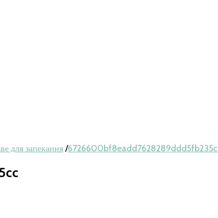
ве для запекания
/
6726600bf8eadd7628289ddd5fb235c
5cc