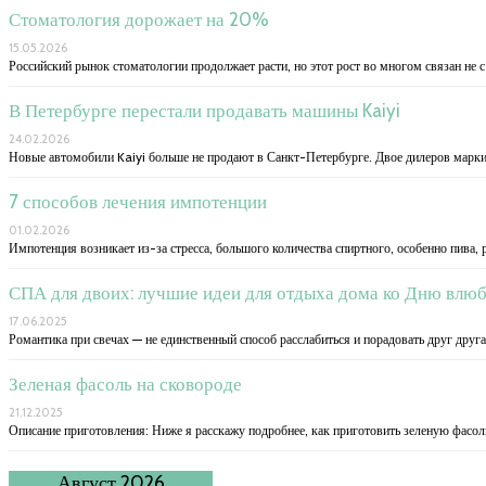
Стоматология дорожает на 20%
15.05.2026
Российский рынок стоматологии продолжает расти, но этот рост во многом связан не 
В Петербурге перестали продавать машины Kaiyi
24.02.2026
Новые автомобили Kaiyi больше не продают в Санкт-Петербурге. Двое дилеров марки
7 способов лечения импотенции
01.02.2026
Импотенция возникает из-за стресса, большого количества спиртного, особенно пива, 
СПА для двоих: лучшие идеи для отдыха дома ко Дню влю
17.06.2025
Романтика при свечах — не единственный способ расслабиться и порадовать друг друг
Зеленая фасоль на сковороде
21.12.2025
Описание приготовления: Ниже я расскажу подробнее, как приготовить зеленую фасоль
Август 2026