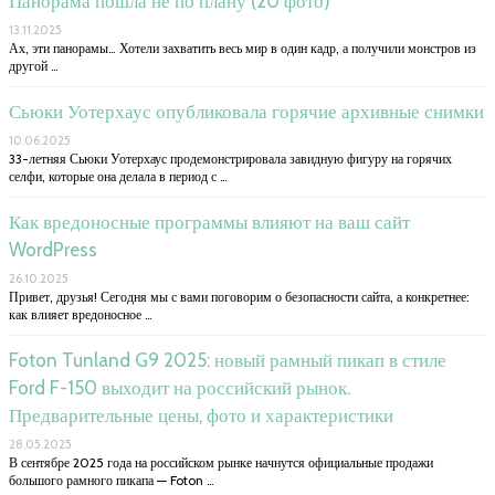
Панорама пошла не по плану (20 фото)
13.11.2025
Ах, эти панорамы… Хотели захватить весь мир в один кадр, а получили монстров из
другой …
Сьюки Уотерхаус опубликовала горячие архивные снимки
10.06.2025
33-летняя Сьюки Уотерхаус продемонстрировала завидную фигуру на горячих
селфи, которые она делала в период с …
Как вредоносные программы влияют на ваш сайт
WordPress
26.10.2025
Привет, друзья! Сегодня мы с вами поговорим о безопасности сайта, а конкретнее:
как влияет вредоносное …
Foton Tunland G9 2025: новый рамный пикап в стиле
Ford F-150 выходит на российский рынок.
Предварительные цены, фото и характеристики
28.05.2025
В сентябре 2025 года на российском рынке начнутся официальные продажи
большого рамного пикапа — Foton …