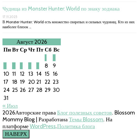
Чудища из Monster Hunter: World по знаку зодиака
17.11.2025
В Monster Hunter: World есть множество свирепых и сильных чудовищ. Кто из них
наиболее близок …
Август 2026
Пн
Вт
Ср
Чт
Пт
Сб
Вс
1
2
3
4
5
6
7
8
9
10
11
12
13
14
15
16
17
18
19
20
21
22
23
24
25
26
27
28
29
30
31
« Июл
2026Авторские права
Блог полезных советов
.
Blossom
Mommy Blog | Разработана
Темы Blossom
. На
платформе
WordPress
.
Политика блога
НАВЕРХ