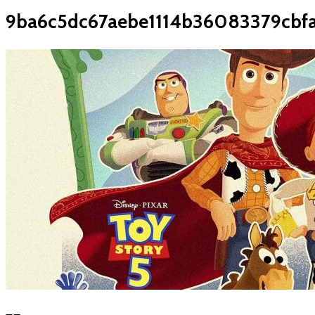
9ba6c5dc67aebe1114b36083379cbf