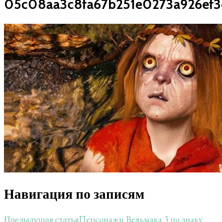
05c08aa3c8fa67b251e0273a926ef3
Навигация по записям
Персонажи Ведьмака 3 по знаку
Предыдущая статья