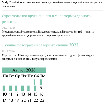
Body Combat — это энергичная смесь движений из разных видов боевых искусств в
сочетании с …
Строительство крупнейшего в мире термоядерного
реактора
06.07.2026
Международный термоядерный экспериментальный реактор (ITER) — один из
крупнейших и самых дорогостоящих научных проектов в …
Лучшие фотографии северных сияний 2022
17.03.2026
Capture the Atlas опубликовала результаты своего ежегодного фотоконкурса
северных сияний. В этом году северное сияние …
Август 2026
Пн
Вт
Ср
Чт
Пт
Сб
Вс
1
2
3
4
5
6
7
8
9
10
11
12
13
14
15
16
17
18
19
20
21
22
23