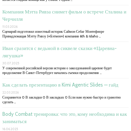
Компания Мэтта Ривза снимет фильм о встрече Сталина и
Черчилля
11.03.2026
Сценарий подготовил известный историк Саймон Себаг Монтефиоре
Принадлежащая Мэтту Ривзу («Бэтмен») компания 6th & Idaho …
Иван сразится с ведьмой в сиквеле сказки «Царевна-
лягушка»
30.07.2025
У современной российской версии истории о заколдованной царевне будет
продолжение В Санкт-Петербурге начались съемки продолжения …
Как сделать презентацию в Kimi Agentic Slides — гайд
22.03.2026
Сохраняется 0 В закладки 0 В закладках 0 Если вам нужно быстро и грамотно
сделать …
Body Combat тренировка: что это, кому необходима и как
заниматься
16.06.2025