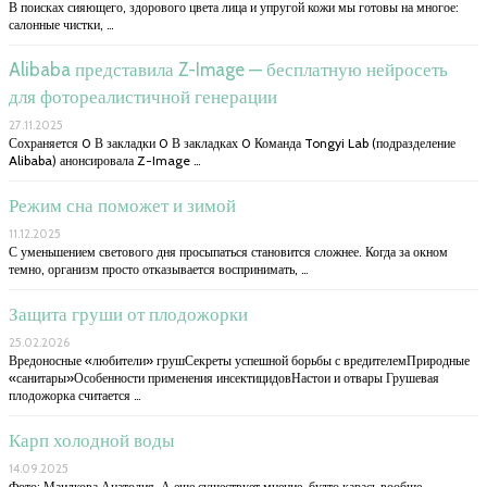
В поисках сияющего, здорового цвета лица и упругой кожи мы готовы на многое:
салонные чистки, …
Alibaba представила Z-Image — бесплатную нейросеть
для фотореалистичной генерации
27.11.2025
Сохраняется 0 В закладки 0 В закладках 0 Команда Tongyi Lab (подразделение
Alibaba) анонсировала Z-Image …
Режим сна поможет и зимой
11.12.2025
С уменьшением светового дня просыпаться становится сложнее. Когда за окном
темно, организм просто отказывается воспринимать, …
Защита груши от плодожорки
25.02.2026
Вредоносные «любители» грушСекреты успешной борьбы с вредителемПриродные
«санитары»Особенности применения инсектицидовНастои и отвары Грушевая
плодожорка считается …
Карп холодной воды
14.09.2025
Фото: Маилкова Анатолия. А еще существует мнение, будто карась вообще