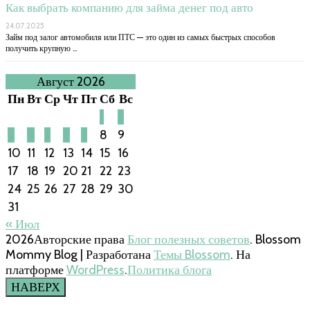
Как выбрать компанию для займа денег под авто
24.07.2025
Займ под залог автомобиля или ПТС — это один из самых быстрых способов
получить крупную …
Август 2026
Пн
Вт
Ср
Чт
Пт
Сб
Вс
1
2
3
4
5
6
7
8
9
10
11
12
13
14
15
16
17
18
19
20
21
22
23
24
25
26
27
28
29
30
31
« Июл
2026Авторские права
Блог полезных советов
.
Blossom
Mommy Blog | Разработана
Темы Blossom
. На
платформе
WordPress
.
Политика блога
НАВЕРХ