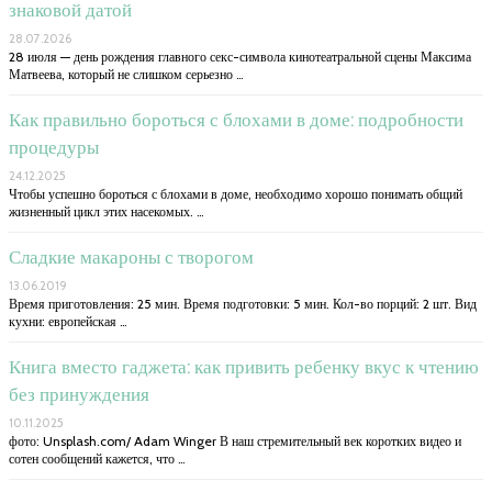
знаковой датой
28.07.2026
28 июля — день рождения главного секс-символа кинотеатральной сцены Максима
Матвеева, который не слишком серьезно …
Как правильно бороться с блохами в доме: подробности
процедуры
24.12.2025
Чтобы успешно бороться с блохами в доме, необходимо хорошо понимать общий
жизненный цикл этих насекомых. …
Сладкие макароны с творогом
13.06.2019
Время приготовления: 25 мин. Время подготовки: 5 мин. Кол-во порций: 2 шт. Вид
кухни: европейская …
Книга вместо гаджета: как привить ребенку вкус к чтению
без принуждения
10.11.2025
фото: Unsplash.com/ Adam Winger В наш стремительный век коротких видео и
сотен сообщений кажется, что …