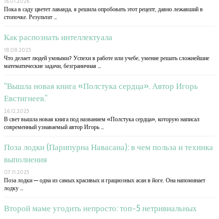
16.01.2026
Пока в саду цветет лаванда, я решила опробовать этот рецепт, давно лежавший в
стопочке. Результат …
Как распознать интеллектуала
18.08.2025
Что делает людей умными? Успехи в работе или учебе, умение решать сложнейшие
математические задачи, безграничная …
“Вышла новая книга «Полстука сердца». Автор Игорь
Евстигнеев.”
26.12.2025
В свет вышла новая книга под названием «Полстука сердца», которую написал
современный узнаваемый автор Игорь …
Поза лодки (Парипурна Навасана): в чем польза и техника
выполнения
07.11.2025
Поза лодки — одна из самых красивых и грациозных асан в йоге. Она напоминает
лодку …
Второй маме угодить непросто: топ−5 нетривиальных