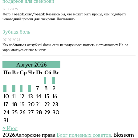
подарков для свекрови
12.12.2025
Фото: Freepik.com/freepik Казалось бы, что может быть проще, чем подобрать
новогодний презент для свекрови. Достаточно …
Зубная боль
07.07.2025
Как избавиться от зубной боли, если не получилось попасть к стоматологу Из-за
коронавируса сейчас многие …
Август 2026
Пн
Вт
Ср
Чт
Пт
Сб
Вс
1
2
3
4
5
6
7
8
9
10
11
12
13
14
15
16
17
18
19
20
21
22
23
24
25
26
27
28
29
30
31
« Июл
2026Авторские права
Блог полезных советов
.
Blossom