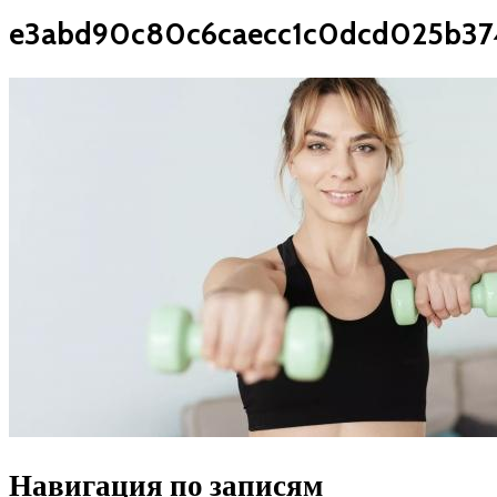
e3abd90c80c6caecc1c0dcd025b37
Навигация по записям