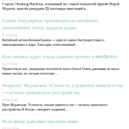
Стартап Thinking Machine, основанный экс-главой технологий OpenAI Мирой
Муратти, привлёк рекордные $2 миллиарда инвестиций и …
Самые популярные производители китайских
автомобилей: обзор лидеров рынка
17.10.2025
Китайский автомобильный рынок — один из самых быстрорастущих и
инновационных в мире. Ежегодно сотни компаний …
Как сменить адрес входа администратора в wordpress
16.01.2026
Приветствую вас, уважаемые посетители моего блога! Опять давненько не писал
новых постов, но сегодня восполяю …
Невролог Журавская: Усталость, ухудшение памяти и сна
— сигналы тревожного расстройства
17.06.2025
Врач Журавская: Усталость, плохая памяти и сон — сигналы тревожного
расстройства В беседе с интернет-изданием …
Рельефные рыбалки середины зимы
02.02.2026