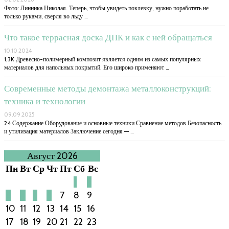
Фото: Линника Николая. Теперь, чтобы увидеть поклевку, нужно поработать не
только руками, сверля во льду …
Что такое террасная доска ДПК и как с ней обращаться
10.10.2024
1,3K Древесно-полимерный композит является одним из самых популярных
материалов для напольных покрытий. Его широко применяют …
Современные методы демонтажа металлоконструкций:
техника и технологии
09.09.2025
24 Содержание Оборудование и основные техники Сравнение методов Безопасность
и утилизация материалов Заключение сегодня — …
Август 2026
Пн
Вт
Ср
Чт
Пт
Сб
Вс
1
2
3
4
5
6
7
8
9
10
11
12
13
14
15
16
17
18
19
20
21
22
23