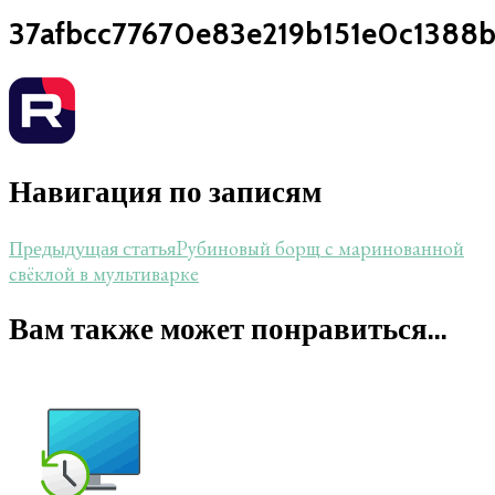
37afbcc77670e83e219b151e0c1388b
Навигация по записям
Рубиновый борщ с маринованной
Предыдущая статья
свёклой в мультиварке
Вам также может понравиться...