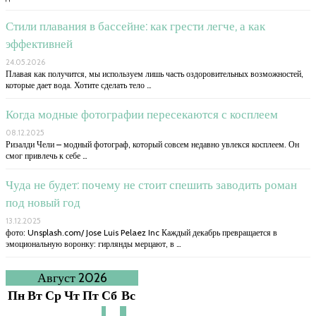
Стили плавания в бассейне: как грести легче, а как
эффективней
24.05.2026
Плавая как получится, мы используем лишь часть оздоровительных возможностей,
которые дает вода. Хотите сделать тело …
Когда модные фотографии пересекаются с косплеем
08.12.2025
Ризалди Чели – модный фотограф, который совсем недавно увлекся косплеем. Он
смог привлечь к себе …
Чуда не будет: почему не стоит спешить заводить роман
под новый год
13.12.2025
фото: Unsplash.com/ Jose Luis Pelaez Inc Каждый декабрь превращается в
эмоциональную воронку: гирлянды мерцают, в …
Август 2026
Пн
Вт
Ср
Чт
Пт
Сб
Вс
1
2