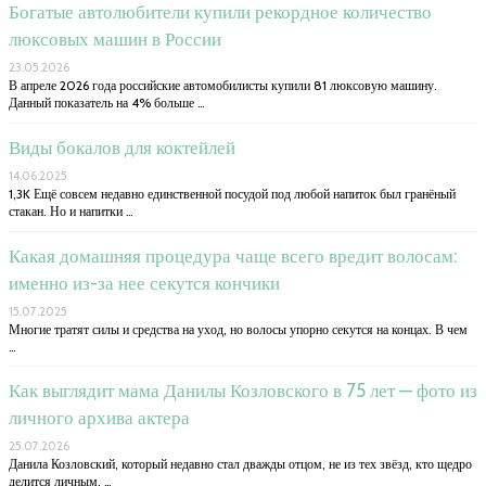
Богатые автолюбители купили рекордное количество
люксовых машин в России
23.05.2026
В апреле 2026 года российские автомобилисты купили 81 люксовую машину.
Данный показатель на 4% больше …
Виды бокалов для коктейлей
14.06.2025
1,3K Ещё совсем недавно единственной посудой под любой напиток был гранёный
стакан. Но и напитки …
Какая домашняя процедура чаще всего вредит волосам:
именно из-за нее секутся кончики
15.07.2025
Многие тратят силы и средства на уход, но волосы упорно секутся на концах. В чем
…
Как выглядит мама Данилы Козловского в 75 лет — фото из
личного архива актера
25.07.2026
Данила Козловский, который недавно стал дважды отцом, не из тех звёзд, кто щедро
делится личным. …