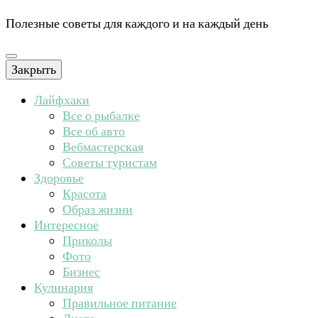
Полезные советы для каждого и на каждый день
Закрыть
Лайфхаки
Все о рыбалке
Все об авто
Вебмастерская
Советы туристам
Здоровье
Красота
Образ жизни
Интересное
Приколы
Фото
Бизнес
Кулинария
Правильное питание