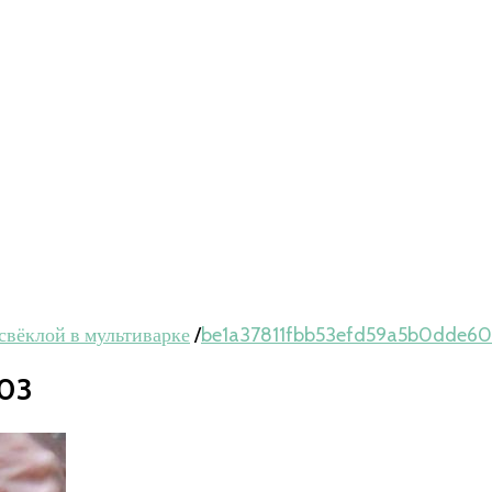
свёклой в мультиварке
/
be1a37811fbb53efd59a5b0dde6
903