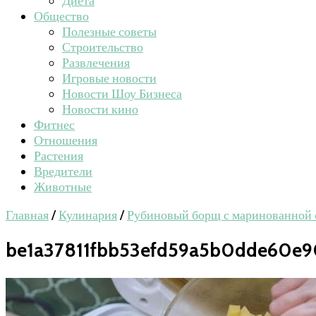
Диета
Общество
Полезные советы
Строительство
Развлечения
Игровые новости
Новости Шоу Бизнеса
Новости кино
Фитнес
Отношения
Растения
Вредители
Животные
Главная
/
Кулинария
/
Рубиновый борщ с маринованной 
be1a37811fbb53efd59a5b0dde60e