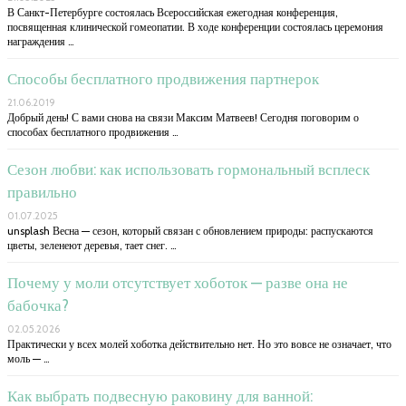
В Санкт-Петербурге состоялась Всероссийская ежегодная конференция,
посвященная клинической гомеопатии. В ходе конференции состоялась церемония
награждения …
Способы бесплатного продвижения партнерок
21.06.2019
Добрый день! С вами снова на связи Максим Матвеев! Сегодня поговорим о
способах бесплатного продвижения …
Сезон любви: как использовать гормональный всплеск
правильно
01.07.2025
unsplash Весна — сезон, который связан с обновлением природы: распускаются
цветы, зеленеют деревья, тает снег. …
Почему у моли отсутствует хоботок — разве она не
бабочка?
02.05.2026
Практически у всех молей хоботка действительно нет. Но это вовсе не означает, что
моль — …
Как выбрать подвесную раковину для ванной: