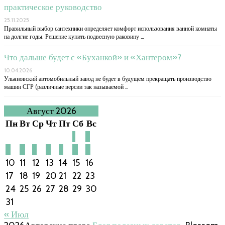
практическое руководство
25.11.2025
Правильный выбор сантехники определяет комфорт использования ванной комнаты
на долгие годы. Решение купить подвесную раковину …
Что дальше будет с «Буханкой» и «Хантером»?
10.04.2026
Ульяновский автомобильный завод не будет в будущем прекращать производство
машин СГР (различные версии так называемой …
Август 2026
Пн
Вт
Ср
Чт
Пт
Сб
Вс
1
2
3
4
5
6
7
8
9
10
11
12
13
14
15
16
17
18
19
20
21
22
23
24
25
26
27
28
29
30
31
« Июл