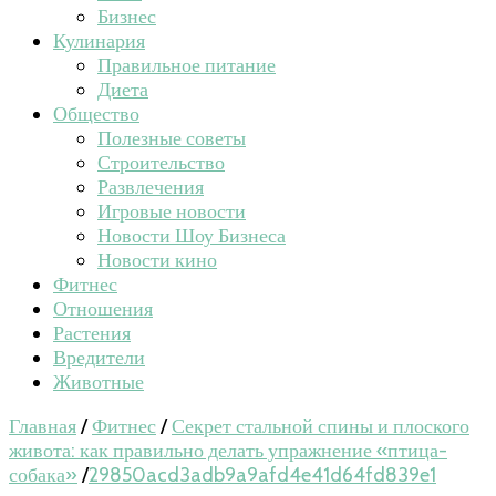
Бизнес
Кулинария
Правильное питание
Диета
Общество
Полезные советы
Строительство
Развлечения
Игровые новости
Новости Шоу Бизнеса
Новости кино
Фитнес
Отношения
Растения
Вредители
Животные
Главная
/
Фитнес
/
Секрет стальной спины и плоского
живота: как правильно делать упражнение «птица-
собака»
/
29850acd3adb9a9afd4e41d64fd839e1