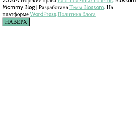
2026Авторские права
Блог полезных советов
.
Blossom
Mommy Blog | Разработана
Темы Blossom
. На
платформе
WordPress
.
Политика блога
НАВЕРХ