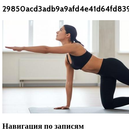
29850acd3adb9a9afd4e41d64fd83
Навигация по записям