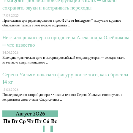
Instagram* добавил новые функции в Edits — можно
сохранять звуки и настраивать переходы
17.09.2025
Приложение для редактирования видео Edits от Instagram* получило крупное
обновление: теперь в нём можно сохранять …
Не стало режиссера и продюсера Александра Олейникова
— что известно
24.01.2026
Еще одна трагическая дата в истории российской медиаиндустрии — сегодня стало
известно о смерти знакового …
Серена Уильям показала фигуру после того, как сбросила
14 кг
15.03.2026
После рождения второй дочери 44 икона тенниса Серена Уильямс столкнулась с
неприятием своего тела. Спортсменка …
Август 2026
Пн
Вт
Ср
Чт
Пт
Сб
Вс
1
2