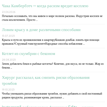
Чака Камбербэтч — когда расизм вредит косплею
23.06.2026
Печально осознавать, что мы живем в мире полном расизма. Индустрия косплея не
стала исключением. Просто …
Ловим крысу в доме различными способами
15.07.2025
Крысы и пути их проникновения в квартируКошкин домКак ловить при помощи
приманок?Струнный «инструмент»Народные способы избавления …
Котлет из скумбрии с беконом
28.08.2025
Зачем добавлять бекон в рыбные котлеты? Конечно, для вкуса, но не только. Жир из
бекона …
Хирург рассказал, как снизить риски образования
тромбов
19.10.2025
Чтобы уменьшить риски образования тромбов, нужно добавить в свой постоянный
рацион продукты, разжижающие кровь, рассказал …