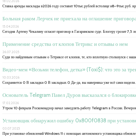
18.02.2026
Ставка аренды насклады в2026 году составит 10тыс.рублей встолице и8–9тыс.руб. вр
Больная раком Лерчек не приехала на оглашение приговора
15.04.2026
Сегодня Артему Чекалину огласят приговор в Гагаринском суде. Блогеру грозит 7,5 
Применение средства от клопов Тетрикс и отзывы о нем
26.07.2025
Судя по найденным отзывам о Тетриксе от клопов, те, кто вплотную столкнулся с наш
Видео-мем «Возьми телефон, детка» (Toxi$): что это за тр
10.03.2026
Сохраняется 0 В закладки 0 В закладках 0 Да-да, вы наверняка уже всё сами видели.
Основатель Telegram Павел Дуров высказался о блокировк
17.02.2026
Утром 10 февраля Роскомнадзор начал замедлять работу Telegram в России. Вечером
Установщик обнаружил ошибку 0x800f0838 при установ
03.07.2025
При установке обновлений Windows 11 с помощью автономного установщика обновлени