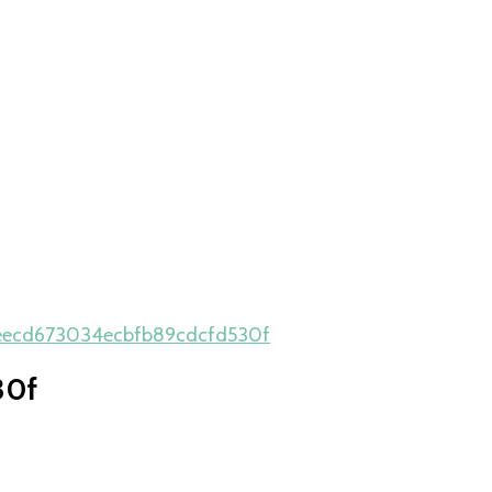
ecd673034ecbfb89cdcfd530f
30f