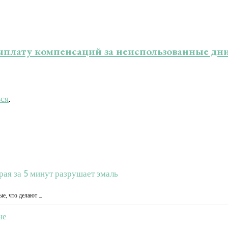
выплату компенсаций за неиспользованные дн
ься
.
орая за 5 минут разрушает эмаль
ые, что делают …
не