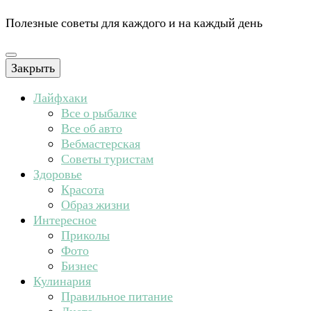
Полезные советы для каждого и на каждый день
Закрыть
Лайфхаки
Все о рыбалке
Все об авто
Вебмастерская
Советы туристам
Здоровье
Красота
Образ жизни
Интересное
Приколы
Фото
Бизнес
Кулинария
Правильное питание