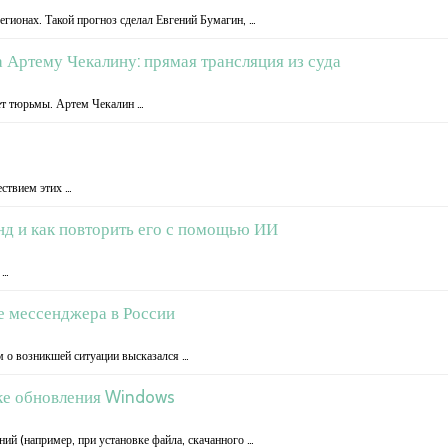
егионах. Такой прогноз сделал Евгений Бумагин, …
 Артему Чекалину: прямая трансляция из суда
лет тюрьмы. Артем Чекалин …
ествием этих …
енд и как повторить его с помощью ИИ
 …
е мессенджера в России
 о возникшей ситуации высказался …
ке обновления Windows
й (например, при установке файла, скачанного …