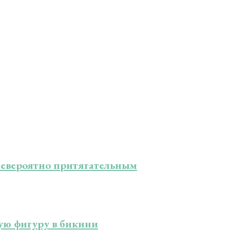
 невероятно притягательным
ую фигуру в бикини