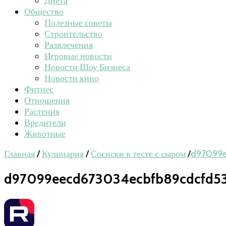
Диета
Общество
Полезные советы
Строительство
Развлечения
Игровые новости
Новости Шоу Бизнеса
Новости кино
Фитнес
Отношения
Растения
Вредители
Животные
Главная
/
Кулинария
/
Сосиски в тесте с сыром
/
d97099e
d97099eecd673034ecbfb89cdcfd5