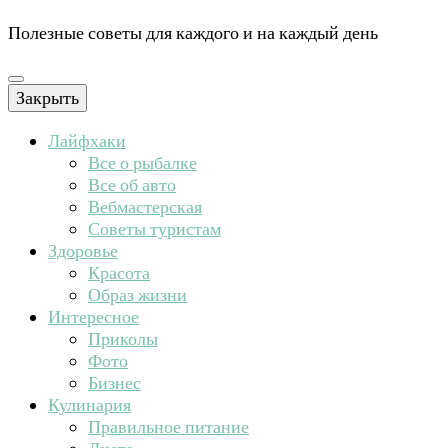
Полезные советы для каждого и на каждый день
Закрыть
Лайфхаки
Все о рыбалке
Все об авто
Вебмастерская
Советы туристам
Здоровье
Красота
Образ жизни
Интересное
Приколы
Фото
Бизнес
Кулинария
Правильное питание