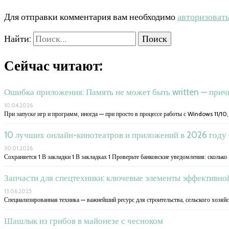
Для отправки комментария вам необходимо
авторизоват
Найти:
Сейчас читают:
Ошибка приложения: Память не может быть written — при
10.04.2026
При запуске игр и программ, иногда — при просто в процессе работы с Windows 11/10,
10 лучших онлайн-кинотеатров и приложений в 2026 году 
30.01.2026
Сохраняется 1 В закладки 1 В закладках 1 Проверьте банковские уведомления: сколько 
Запчасти для спецтехники: ключевые элементы эффективно
13.06.2025
Специализированная техника — важнейший ресурс для строительства, сельского хозяй
Шашлык из грибов в майонезе с чесноком