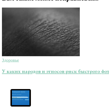
Здоровье
У каких народов и этносов риск быстрого фо