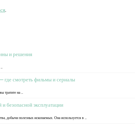
ься
.
чины и решения
 …
— где смотреть фильмы и сериалы
вы тратите на …
й и безопасной эксплуатации
ства, добычи полезных ископаемых. Она используется в …