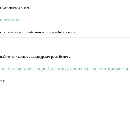
, как описано в этом …
и лечение
ка с паразитомКак избавиться от врагаПылевой клещ …
табное соглашение с легендарным российским …
не успели довезти до больницы после наезда мотоциклиста
 не …