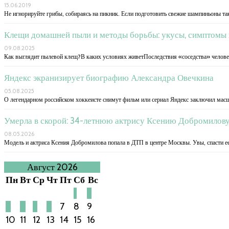
15.06.2019
Не игнорируйте грибы, собираясь на пикник. Если подготовить свежие шампиньоны так
Клещи домашней пыли и методы борьбы: укусы, симптомы 
09.08.2025
Как выглядит пылевой клещ?В каких условиях живетПоследствия «соседства» челове
Яндекс экранизирует биографию Александра Овечкина
05.08.2025
О легендарном российском хоккеисте снимут фильм или сериал Яндекс заключил масш
Умерла в скорой: 34-летнюю актрису Ксению Добромилову 
08.05.2026
Модель и актриса Ксения Добромилова попала в ДТП в центре Москвы. Увы, спасти ее
Август 2026
Пн
Вт
Ср
Чт
Пт
Сб
Вс
1
2
3
4
5
6
7
8
9
10
11
12
13
14
15
16