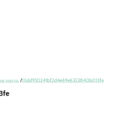
я текста.
/
13dd950241bf2d4e69e6323840b013fe
3fe