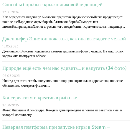
Способы борьбы с крыжовниковой пяденицей
22.03.2026
Как определить пяденицу: биология вредителяВредоносностьЛегче предупредить
появлениеНародные меры борьбыАктивная борьбаСамодельная
химияБиопрепаратыХимия агрессивного воздействия Крыжовниковая пяденица …
Дженнифер Энистон показала, как она выглядит с челкой
15.05.2026
Дженнифер Энистон поделилась своими архивными фото с челкой. На некоторых
кадрах она позирует в образе …
Природе ещё есть чем нас удивить… и напугать (34 фото)
05.08.2025
Иногда для того, чтобы получить свою порцию кортизола и адреналина, вовсе не
обязательно смотреть фильмы …
Консерватизм и креатив в рыбалке
27.06.2025
Фото: Лисицина Александра. Каждый день приходим и ловим на заветной яме, в
которой ловили еще …
Неверная платформа при запуске игры в Steam —