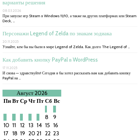
варианты решения
08.03.2026
При запуске игр Steam в Windows 11/10, а также на других платформах или Steam
Deck, …
Персонажи Legend of Zelda по знакам зодиака
20.11.2025
Узнайте, кем бы вы были в мире Legend of Zelda. Как долго The Legend of …
Как добавить кнопку PayPal в WordPress
17.11.2025
И снова — здравствуйте! Сегодня я бы хотел рассказать вам как добавить кнопку
PayPal на …
Август 2026
Пн
Вт
Ср
Чт
Пт
Сб
Вс
1
2
3
4
5
6
7
8
9
10
11
12
13
14
15
16
17
18
19
20
21
22
23