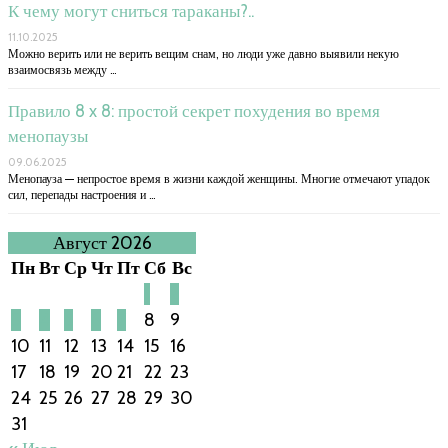
К чему могут сниться тараканы?..
11.10.2025
Можно верить или не верить вещим снам, но люди уже давно выявили некую
взаимосвязь между …
Правило 8 x 8: простой секрет похудения во время
менопаузы
09.06.2025
Менопауза — непростое время в жизни каждой женщины. Многие отмечают упадок
сил, перепады настроения и …
Август 2026
Пн
Вт
Ср
Чт
Пт
Сб
Вс
1
2
3
4
5
6
7
8
9
10
11
12
13
14
15
16
17
18
19
20
21
22
23
24
25
26
27
28
29
30
31