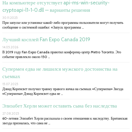
На компьютере отсутствует api-ms-win-security-
cryptoapi-l1-1-0.dll — варианты решения
30.11.2025
При запуске или установке какой-либо программы пользователи могут получить
сообщение о системной ошибке: «Запуск программы …
Лучший косплей Fan Expo Canada 2019
14.05.2026
В 2019 году Fan Expo Canada приютил конференц-центр Metro Toronto. Это
событие привлекло около 150 …
Супермен едва не лишился мужского достоинства на
съемках
15.07.2025
Дэвид Коренсвет получил травму правого яичка на съемках «Супермена» Звезда
«Супермена» Дэвид Коренсвет едва не …
Элизабет Херли может оставить сына без наследства
27.08.2025
60-летняя Элизабет Херли рассказала о своем отношении к наследству. Британская
звезда призналась, что сама не …