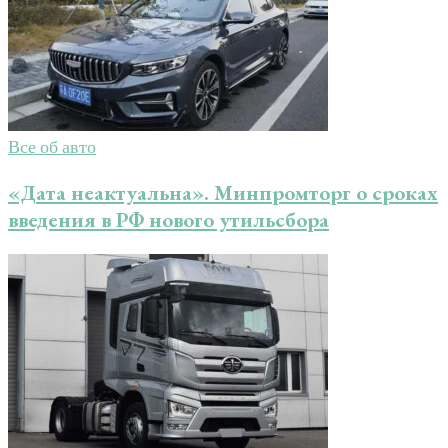
Все об авто
«Дата неактуальна». Минпромторг о сроках
введения в РФ нового утильсбора