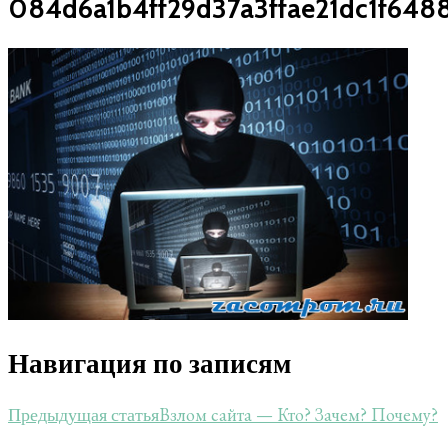
084d6a1b4ff29d37a3ffae21dc1f648
Навигация по записям
Взлом сайта — Кто? Зачем? Почему?
Предыдущая статья