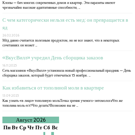
Клопы — бич многих современных домов и квартир. Эти паразиты имеют
чрезвычайно высокие адаптативные способности, …
С чем категорически нельзя есть мед: он превращается в
яд
26.02.2026
Мёд давно считается полезным продуктом, но не все знают, что в некоторых
сочетаниях он может …
«ВкусВилл» учредил День сборщика заказов
16.11.2025
Сеть магазинов «ВкусВилл» установила новый профессиональный праздник — День
сборщика заказов, который будет отмечаться 15 ноября. …
Как избавиться от тополиной моли в квартире
13.09.2025
Как узнать «в лицо» тополиную мольТочка зрения ученого-энтомологаЧто же
тополина моль ест?Что делать?Возможно вы не …
Август 2026
Пн
Вт
Ср
Чт
Пт
Сб
Вс