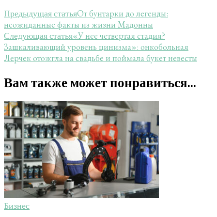
От бунтарки до легенды:
Предыдущая статья
неожиданные факты из жизни Мадонны
«У нее четвертая стадия?
Следующая статья
Зашкаливающий уровень цинизма»: онкобольная
Лерчек отожгла на свадьбе и поймала букет невесты
Вам также может понравиться...
Бизнес