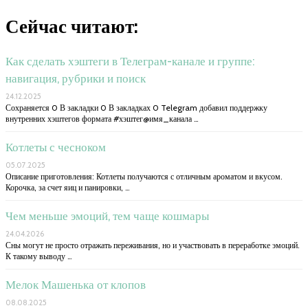
Сейчас читают:
Как сделать хэштеги в Телеграм-канале и группе:
навигация, рубрики и поиск
24.12.2025
Сохраняется 0 В закладки 0 В закладках 0 Telegram добавил поддержку
внутренних хэштегов формата #хэштег@имя_канала …
Котлеты с чесноком
05.07.2025
Описание приготовления: Котлеты получаются с отличным ароматом и вкусом.
Корочка, за счет яиц и панировки, …
Чем меньше эмоций, тем чаще кошмары
24.04.2026
Сны могут не просто отражать переживания, но и участвовать в переработке эмоций.
К такому выводу …
Мелок Машенька от клопов
08.08.2025