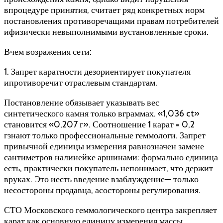
впроцедуре принятия, считает ряд конкретных норм
постановления противоречащими правам потребителей
ифизически невыполнимыми вустановленные сроки.
Вчем возражения сети:
1. Запрет каратности дезориентирует покупателя
ипротиворечит отраслевым стандартам.
Постановление обязывает указывать вес
синтетического камня только вграммах. «1,036 ct»
становится «0,207 г». Соотношение 1 карат = 0,2
гзнают только профессиональные геммологи. Запрет
привычной единицы измерения равнозначен замене
сантиметров налинейке аршинами: формально единица
есть, практически покупатель непонимает, что держит
вруках. Это иесть введение взаблуждение— только
несостороны продавца, асостороны регулирования.
СТО Московского геммологического центра закрепляет
карат как основную единицу измерения массы