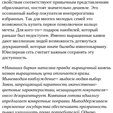
свойствам соответствуют привычным представлениям
обриллиантах, ностоят значительно дешевле. Это
осознанный выбор покупателя инепрерогатива
избранных. Так для многих молодых семей это
возможность купить первое помолвочное кольцо
мечты. Для кого-то— подарок наюбилей, который
раньше был недоступен. Именно выращенные камни
дают миллионам людей возможность дотянуться
доукрашений, которые иначе былибы имнепокарману.
Ювелирная сеть считает важным сохранять эту
доступность.
«Нанаших бирках написана правда: выращенный камень
назван выращенным, цена отличается вразы.
Мыневводим взаблуждение— мыдаем людям выбор.
Закон, запрещающий каратность и
качественно-
цветовые
характеристики, незащищает покупателя—
онего дезориентирует. Компания готова кдиалогу
ипредлагает конкретные поправки. Мыподдерживаем
стремление государства обеспечивать прозрачность
рынка изащищать права потребителей. Однако