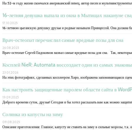
На 52-м году жизни скончался американский певец, автор песен и мультиинструментал
16-летняя девушка выпала из окна в Мытищах накануне св
17.10.2025
16-летнюю цыганскую девушку друзья и родные называли Принцессой. Она должна бы
Врач-остеопат перечислил самые вредные позы для сна
26.08.2025
Врач-остеопат Сергей Евдокимов назвал самые вредные позы для сна. Так, некоторы
Косплей NieR: Automata воссоздает один из самых знаковы
23.01.2026
На этих фотографиях, сделанных косплеером Хиро, изображена запоминающаяся сцена 
Как настроить защищенные паролем области сайта в WordP
19.09.2025
Доброго времени суток, друзья! Сегодня я бы хотел рассказать вам как можно защит
Солянка из капусты на зиму
09.08.2025
Описание приготовления: Главное, капусту не ставить на зиму в сильные морозы, т.к. 