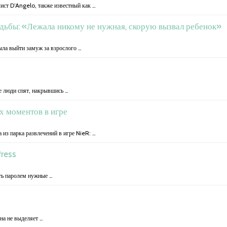
ист D’Angelo, также известный как …
адьбы: «Лежала никому не нужная, скорую вызвал ребенок»
ла выйти замуж за взрослого …
е люди спят, накрывшись …
х моментов в игре
из парка развлечений в игре NieR: …
ress
ить паролем нужные …
она не выделяет …