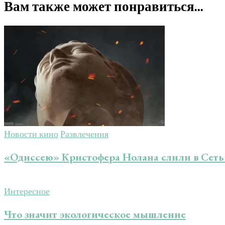
Вам также может понравиться...
Новости кино
Развлечения
«Одиссею» Кристофера Нолана слили в Сеть
Интересное
Что значит экологическое мышление