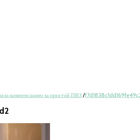
ила компенсацию за простой ПВЗ
/
f7d1838c1dd169fe49
d2