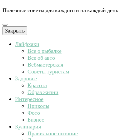
Полезные советы для каждого и на каждый день
Закрыть
Лайфхаки
Все о рыбалке
Все об авто
Вебмастерская
Советы туристам
Здоровье
Красота
Образ жизни
Интересное
Приколы
Фото
Бизнес
Кулинария
Правильное питание