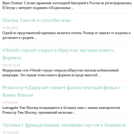
Врач Осипов: Случаи заражения плотоядной бактерией в России не регистрировались
В беседе с интернет-изданием «Подмосковье …
Плотва. Снасти и способы лова
13.06.2019
Одной из представителей карповых является плотва. Размер ее зависят от водоема и
достигают в среднем …
«Читай-город» открыл в Иркутске магазин нового
формата
06.08.2026
Федеральная сеть «Читай-город» открыла вИркутске магазин вобновленной
концепции. Это первая точка нового формата вгороде ишестой …
Режиссер «Дэдпула» снимет фантастический фильм с
Киану Ривзом
01.11.2025
Lionsgate Тим Миллер возвращается в большое кино с новым кинопроектом
Режиссер Тим Миллер, переживший несколько …
Лазанья с фрикадельками, овощным соусом и бешамель
07.12.2025