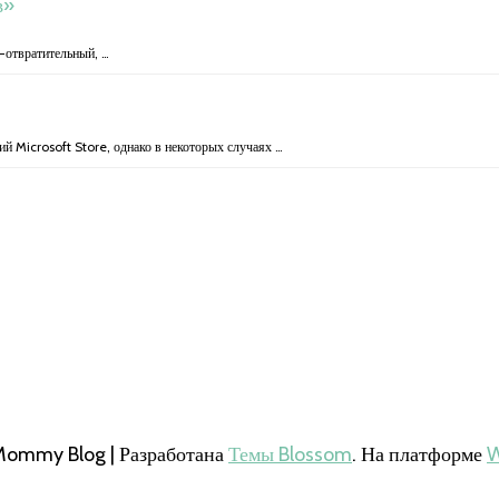
в»
о-отвратительный, …
й Microsoft Store, однако в некоторых случаях …
Mommy Blog | Разработана
Темы Blossom
. На платформе
W