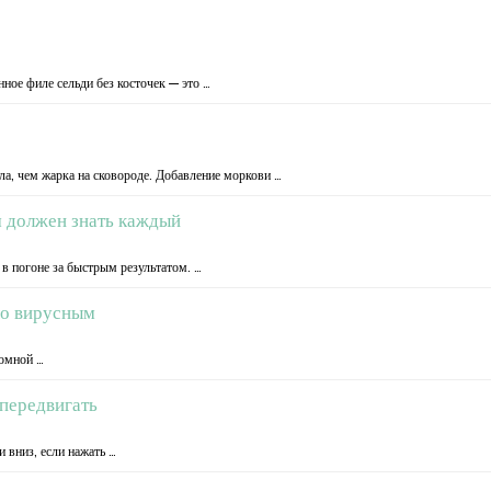
ное филе сельди без косточек — это …
ла, чем жарка на сковороде. Добавление моркови …
м должен знать каждый
в погоне за быстрым результатом. …
ало вирусным
ромной …
передвигать
 вниз, если нажать …