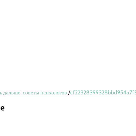
ть дальше: советы психологов
/
cf22328399328bbd954a7f3
1e