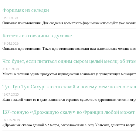
Форшмак из селедки
05.11.2025
Описание приготовления: Для создания ароматного форшмака используйте уже засолен
Котлеты из говядины в духовке
19.01.2026
Описание приготовления: Такое приготовление позволит вам использовать меньше мас
Что будет, если питаться одним сыром целый месяц: об это
31.08.2025
Мысль о питании одним продуктом периодически возникает у приверженцев монодиет 
Тун Тун Тун Сахур: кто это такой и почему мем-полено ст
16.07.2025
Если в вашей ленте то и дело появляется странное существо с деревянным телом и ог
137-тонную «Дрожащую скалу» во Франции любой может 
07.06.2025
«Дрожащая скала» длиной 6,7 метра, расположенная в лесу Уэльгоат, движется вверх и