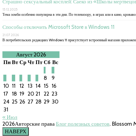
Страшно сексуальный косплей: Саеко из «Школы мертвецо
15.12.2025
Тема зомби особенно популярна в эти дни. По телевизору, в играх или в кино, кровав
Способы отключить Microsoft Store в Windows 11
21.07.2026
В потребительских редакциях Windows 11 присутствует встроенный магазин приложени
Август 2026
Пн
Вт
Ср
Чт
Пт
Сб
Вс
1
2
3
4
5
6
7
8
9
10
11
12
13
14
15
16
17
18
19
20
21
22
23
24
25
26
27
28
29
30
31
« Июл
2026Авторские права
Блог полезных советов
.
Blossom 
НАВЕРХ