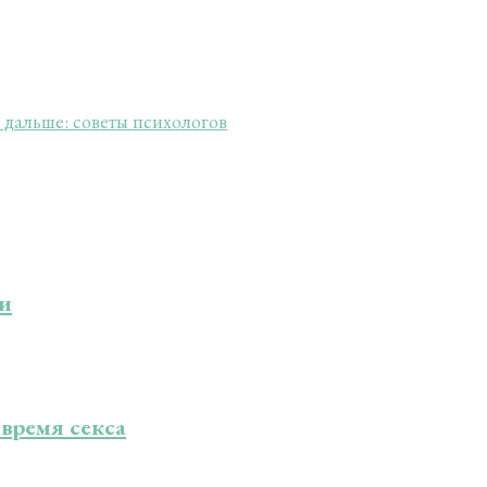
ь дальше: советы психологов
ки
время секса