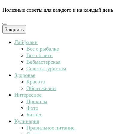
Полезные советы для каждого и на каждый день
Закрыть
Лайфхаки
Все о рыбалке
Все об авто
Вебмастерская
Советы туристам
Здоровье
Красота
Образ жизни
Интересное
Приколы
Фото
Бизнес
Кулинария
Правильное питание