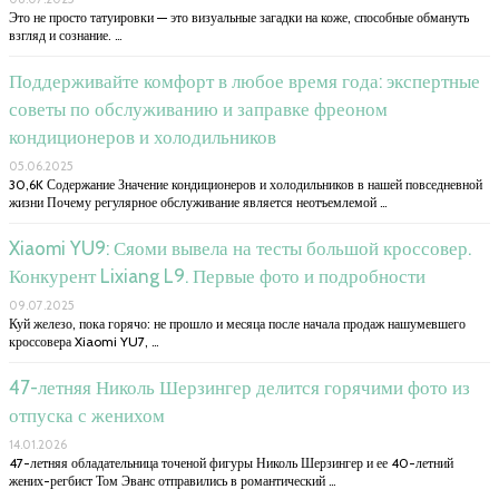
Это не просто татуировки — это визуальные загадки на коже, способные обмануть
взгляд и сознание. …
Поддерживайте комфорт в любое время года: экспертные
советы по обслуживанию и заправке фреоном
кондиционеров и холодильников
05.06.2025
30,6K Содержание Значение кондиционеров и холодильников в нашей повседневной
жизни Почему регулярное обслуживание является неотъемлемой …
Xiaomi YU9: Сяоми вывела на тесты большой кроссовер.
Конкурент Lixiang L9. Первые фото и подробности
09.07.2025
Куй железо, пока горячо: не прошло и месяца после начала продаж нашумевшего
кроссовера Xiaomi YU7, …
47-летняя Николь Шерзингер делится горячими фото из
отпуска с женихом
14.01.2026
47-летняя обладательница точеной фигуры Николь Шерзингер и ее 40-летний
жених-регбист Том Эванс отправились в романтический …