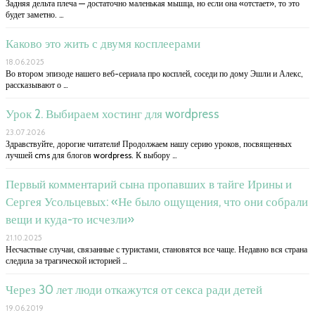
​Задняя дельта плеча — достаточно маленькая мышца, но если она «отстает», то это
будет заметно. …
Каково это жить с двумя косплеерами
18.06.2025
Во втором эпизоде нашего веб-сериала про косплей, соседи по дому Эшли и Алекс,
рассказывают о …
Урок 2. Выбираем хостинг для wordpress
23.07.2026
Здравствуйте, дорогие читатели! Продолжаем нашу серию уроков, посвященных
лучшей cms для блогов wordpress. К выбору …
Первый комментарий сына пропавших в тайге Ирины и
Сергея Усольцевых: «Не было ощущения, что они собрали
вещи и куда-то исчезли»
21.10.2025
Несчастные случаи, связанные с туристами, становятся все чаще. Недавно вся страна
следила за трагической историей …
Через 30 лет люди откажутся от секса ради детей
19.06.2019