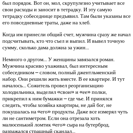
был порядок. Вот он, мол, скрупулезно учитывает все
свои расходы и заносит в тетрадку. И эту самую
тетрадку собеседнице предъявил. Там были указаны все
его повседневные траты, даже на хлеб.
Когда им принесли общий счет, мужчина сразу же начал
подсчитывать, кто что съел и выпил. И вывел точную
сумму, сколько дама должна за ужин…
Немного о другом… У женщины завязался роман.
Мужчина красиво ухаживал, был интересным
собеседником – словом, полный джентльменский
набор. Они решили жить вместе. В ее квартире. И тут
началось… Сожитель провел реорганизацию
холодильника, выделил «свои» и «ее» полки,
прикрепил к ним бумажки – где чье. И принялся
следить, чтобы хозяйка квартиры, не дай бог, не
покушалась на «его» продукты. Даже все измерял чуть
ли не сантиметром. Если она отрезала хоть
малюсенький ломтик «его» сыра на бутерброд,
разражался страшный скандал…