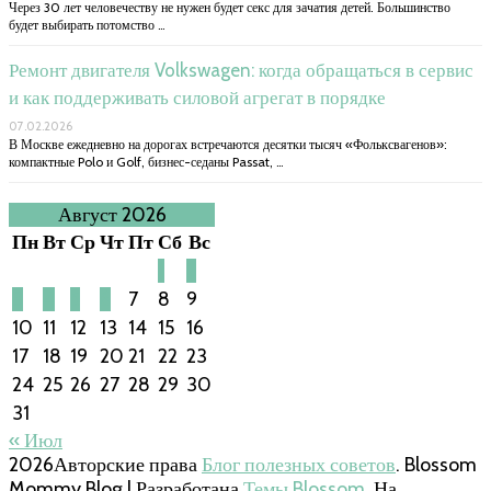
Через 30 лет человечеству не нужен будет секс для зачатия детей. Большинство
будет выбирать потомство …
Ремонт двигателя Volkswagen: когда обращаться в сервис
и как поддерживать силовой агрегат в порядке
07.02.2026
В Москве ежедневно на дорогах встречаются десятки тысяч «Фольксвагенов»:
компактные Polo и Golf, бизнес-седаны Passat, …
Август 2026
Пн
Вт
Ср
Чт
Пт
Сб
Вс
1
2
3
4
5
6
7
8
9
10
11
12
13
14
15
16
17
18
19
20
21
22
23
24
25
26
27
28
29
30
31
« Июл
2026Авторские права
Блог полезных советов
.
Blossom
Mommy Blog | Разработана
Темы Blossom
. На