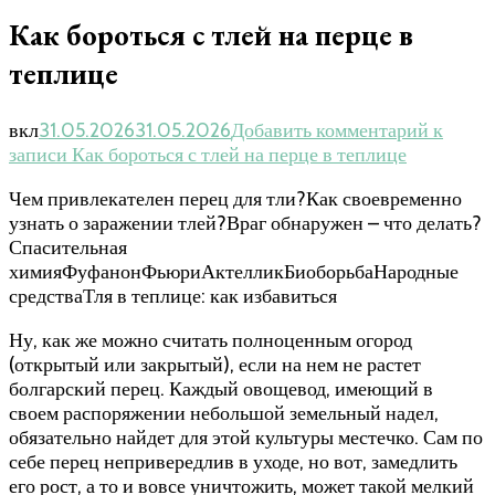
Как бороться с тлей на перце в
теплице
вкл
31.05.2026
31.05.2026
Добавить комментарий
к
записи Как бороться с тлей на перце в теплице
Чем привлекателен перец для тли?Как своевременно
узнать о заражении тлей?Враг обнаружен – что делать?
Спасительная
химияФуфанонФьюриАктелликБиоборьбаНародные
средстваТля в теплице: как избавиться
Ну, как же можно считать полноценным огород
(открытый или закрытый), если на нем не растет
болгарский перец. Каждый овощевод, имеющий в
своем распоряжении небольшой земельный надел,
обязательно найдет для этой культуры местечко. Сам по
себе перец непривередлив в уходе, но вот, замедлить
его рост, а то и вовсе уничтожить, может такой мелкий