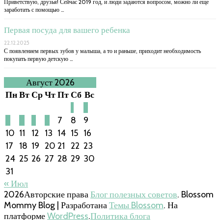
Приветствую, друзья! Сейчас 2019 год, и люди задаются вопросом, можно ли еще
заработать с помощью …
Первая посуда для вашего ребенка
22.12.2025
С появлением первых зубов у малыша, а то и раньше, приходит необходимость
покупать первую детскую …
Август 2026
Пн
Вт
Ср
Чт
Пт
Сб
Вс
1
2
3
4
5
6
7
8
9
10
11
12
13
14
15
16
17
18
19
20
21
22
23
24
25
26
27
28
29
30
31
« Июл
2026Авторские права
Блог полезных советов
.
Blossom
Mommy Blog | Разработана
Темы Blossom
. На
платформе
WordPress
.
Политика блога