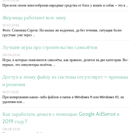
30.01.2026
При всем своем многообразии народные средства от блох у кошек и собак – это в …
Жерлицы работают всю зиму
10.02.2026
Фото: Семенова Сергея. На малых же водоемах, да без течения, ситуация более
грустная: уже через …
Лучшие игры про строительство самолётов
08.06.2026
Игры, в которых появляются самолёты, как правило, делятся на две категории. Во-
первых, это симуляторы полётов, …
Доступ к этому файлу из системы отсутствует — причины
и решения
18.07.2025
При копировании каких-либо файлов и папок в Windows 11 или Windows 10, их
удалении или …
Как заработать деньги с помощью Google AdSense в
2019 году?
08.08.2025