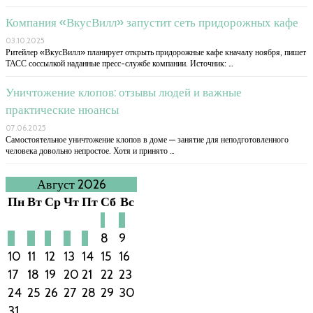
Компания «ВкусВилл» запустит сеть придорожных кафе
03.10.2025
Ритейлер «ВкусВилл» планирует открыть придорожные кафе кначалу ноября, пишет
ТАСС соссылкой наданные пресс-службе компании. Источник: …
Уничтожение клопов: отзывы людей и важные
практические нюансы
07.06.2025
Самостоятельное уничтожение клопов в доме — занятие для неподготовленного
человека довольно непростое. Хотя и принято …
Август 2026
Пн
Вт
Ср
Чт
Пт
Сб
Вс
1
2
3
4
5
6
7
8
9
10
11
12
13
14
15
16
17
18
19
20
21
22
23
24
25
26
27
28
29
30
31