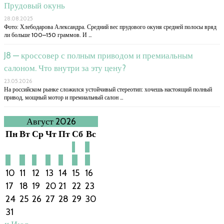
Прудовый окунь
28.08.2025
Фото: Хлебодарова Александра. Средний вес прудового окуня средней полосы вряд
ли больше 100–150 граммов. И …
J8 — кроссовер с полным приводом и премиальным
салоном. Что внутри за эту цену?
23.05.2026
На российском рынке сложился устойчивый стереотип: хочешь настоящий полный
привод, мощный мотор и премиальный салон …
Август 2026
Пн
Вт
Ср
Чт
Пт
Сб
Вс
1
2
3
4
5
6
7
8
9
10
11
12
13
14
15
16
17
18
19
20
21
22
23
24
25
26
27
28
29
30
31