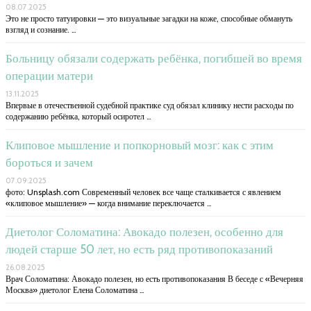
08.07.2025
Это не просто татуировки — это визуальные загадки на коже, способные обмануть
взгляд и сознание. …
Больницу обязали содержать ребёнка, погибшей во время
операции матери
13.11.2025
Впервые в отечественной судебной практике суд обязал клинику нести расходы по
содержанию ребёнка, который осиротел …
Клиповое мышление и попкорновый мозг: как с этим
бороться и зачем
07.09.2025
фото: Unsplash.com Современный человек все чаще сталкивается с явлением
«клиповое мышление» — когда внимание переключается …
Диетолог Соломатина: Авокадо полезен, особенно для
людей старше 50 лет, но есть ряд противопоказаний
26.08.2025
Врач Соломатина: Авокадо полезен, но есть противопоказания В беседе с «Вечерняя
Москва» диетолог Елена Соломатина …