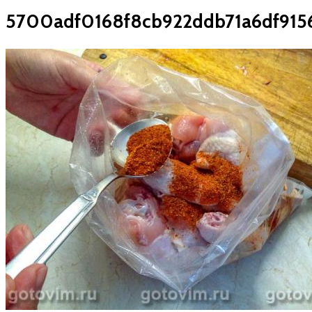
5700adf0168f8cb922ddb71a6df915