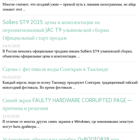
Многие считают, что поздний ужин — прямой путь к лишним килограммам, но яйца
ломают этот …
Sollers ST9 2025: цены и комплектации на
переименованный JAC T9 ульяновской сборки.
Официальный старт продаж
04.10.2025
В России начались официальные продажи пикапа Sollers ST9 ульяновской сборки,
объявлены официальные цены и комплектации. …
Сцены с фестиваля воды Сонгкран в Таиланде
06.06.2025
Каждый апрель люди по всему Таиланду празднуют Сонгкран, традиционный тайский
новогодний фестиваль. Во время фестиваля …
Синий экран FAULTY HARDWARE CORRUPTED PAGE —
причины и решения
22.10.2025
В отличие от многих других синих экранов в Windows, где виновниками зачастую
могут быть драйверы …
Установщик обнаружил ошибку 0x800f0838 при