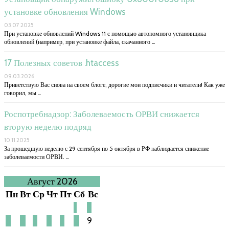
установке обновления Windows
03.07.2025
При установке обновлений Windows 11 с помощью автономного установщика
обновлений (например, при установке файла, скачанного …
17 Полезных советов .htaccess
09.03.2026
Приветствую Вас снова на своем блоге, дорогие мои подписчики и читатели! Как уже
говорил, мы …
Роспотребнадзор: Заболеваемость ОРВИ снижается
вторую неделю подряд
10.11.2025
За прошедшую неделю с 29 сентября по 5 октября в РФ наблюдается снижение
заболеваемости ОРВИ. …
Август 2026
Пн
Вт
Ср
Чт
Пт
Сб
Вс
1
2
3
4
5
6
7
8
9