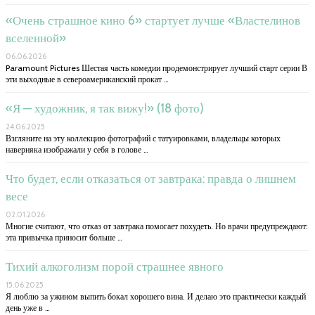
«Очень страшное кино 6» стартует лучше «Властелинов
вселенной»
06.06.2026
Paramount Pictures Шестая часть комедии продемонстрирует лучший старт серии В
эти выходные в североамериканский прокат …
«Я — художник, я так вижу!» (18 фото)
24.06.2025
Взгляните на эту коллекцию фотографий с татуировками, владельцы которых
наверняка изображали у себя в голове …
Что будет, если отказаться от завтрака: правда о лишнем
весе
02.01.2026
Многие считают, что отказ от завтрака помогает похудеть. Но врачи предупреждают:
эта привычка приносит больше …
Тихий алкоголизм порой страшнее явного
15.06.2025
Я люблю за ужином выпить бокал хорошего вина. И делаю это практически каждый
день уже в …