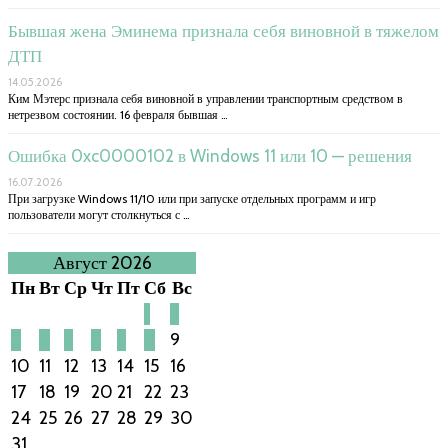
Бывшая жена Эминема признала себя виновной в тяжелом
ДТП
14.05.2026
Ким Мэтерс признала себя виновной в управлении транспортным средством в
нетрезвом состоянии. 16 февраля бывшая …
Ошибка 0xc0000102 в Windows 11 или 10 — решения
16.07.2026
При загрузке Windows 11/10 или при запуске отдельных программ и игр
пользователи могут столкнуться с …
Август 2026
Пн
Вт
Ср
Чт
Пт
Сб
Вс
1
2
3
4
5
6
7
8
9
10
11
12
13
14
15
16
17
18
19
20
21
22
23
24
25
26
27
28
29
30
31