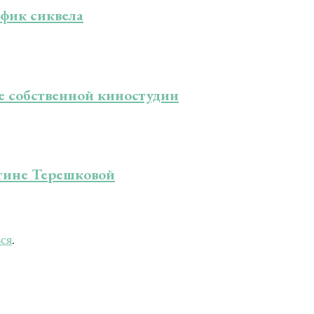
фик сиквела
е собственной киностудии
тине Терешковой
ься
.