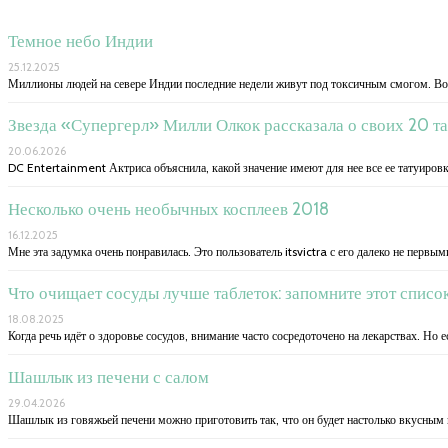
Темное небо Индии
25.12.2025
Миллионы людей на севере Индии последние недели живут под токсичным смогом. Воз
Звезда «Супергерл» Милли Олкок рассказала о своих 20 т
20.06.2026
DC Entertainment Актриса объяснила, какой значение имеют для нее все ее татуиров
Несколько очень необычных косплеев 2018
16.12.2025
Мне эта задумка очень понравилась. Это пользователь itsvictra с его далеко не первы
Что очищает сосуды лучше таблеток: запомните этот списо
18.08.2025
Когда речь идёт о здоровье сосудов, внимание часто сосредоточено на лекарствах. Но 
Шашлык из печени с салом
29.04.2026
Шашлык из говяжьей печени можно приготовить так, что он будет настолько вкусным 