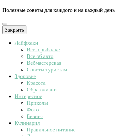
Полезные советы для каждого и на каждый день
Закрыть
Лайфхаки
Все о рыбалке
Все об авто
Вебмастерская
Советы туристам
Здоровье
Красота
Образ жизни
Интересное
Приколы
Фото
Бизнес
Кулинария
Правильное питание