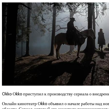
Okko Оkko приступил к производству сериала о внедре
Онлайн кинотеатр Оkko объявил о начале работы над н
области. Сериал, который его создатели позиционируют