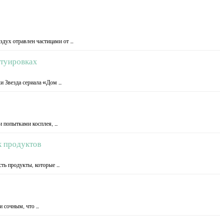
дух отравлен частицами от …
атуировках
ки Звезда сериала «Дом …
ми попытками косплея, …
к продуктов
есть продукты, которые …
и сочным, что …