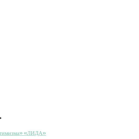
»
ооптимизма» «ЛИДА»