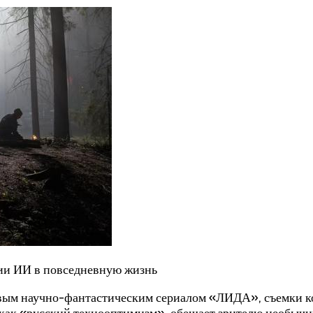
нии ИИ в повседневную жизнь
овым научно-фантастическим сериалом «ЛИДА», съемки ко
 как «русский технооптимизм», обещает зрителю необычны