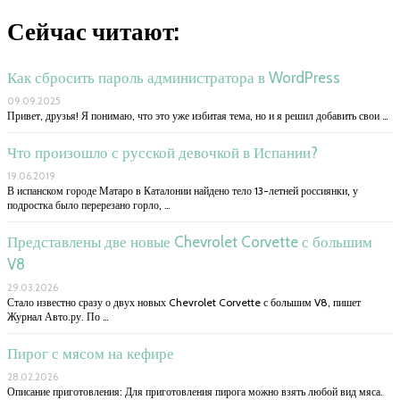
Сейчас читают:
Как сбросить пароль администратора в WordPress
09.09.2025
Привет, друзья! Я понимаю, что это уже избитая тема, но и я решил добавить свои …
Что произошло с русской девочкой в Испании?
19.06.2019
В испанском городе Матаро в Каталонии найдено тело 13-летней россиянки, у
подростка было перерезано горло, …
Представлены две новые Chevrolet Corvette с большим
V8
29.03.2026
Стало известно сразу о двух новых Chevrolet Corvette с большим V8, пишет
Журнал Авто.ру. По …
Пирог с мясом на кефире
28.02.2026
Описание приготовления: Для приготовления пирога можно взять любой вид мяса.