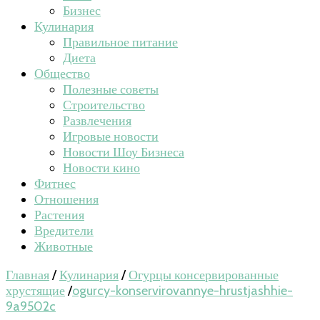
Бизнес
Кулинария
Правильное питание
Диета
Общество
Полезные советы
Строительство
Развлечения
Игровые новости
Новости Шоу Бизнеса
Новости кино
Фитнес
Отношения
Растения
Вредители
Животные
Главная
/
Кулинария
/
Огурцы консервированные
хрустящие
/
ogurcy-konservirovannye-hrustjashhie-
9a9502c