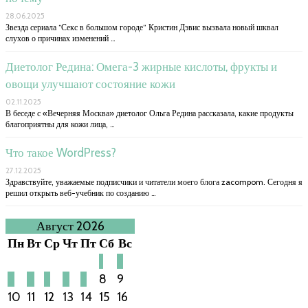
28.06.2025
Звезда сериала “Секс в большом городе” Кристин Дэвис вызвала новый шквал
слухов о причинах изменений …
Диетолог Редина: Омега-3 жирные кислоты, фрукты и
овощи улучшают состояние кожи
02.11.2025
В беседе с «Вечерняя Москва» диетолог Ольга Редина рассказала, какие продукты
благоприятны для кожи лица, …
Что такое WordPress?
27.12.2025
Здравствуйте, уважаемые подписчики и читатели моего блога zacompom. Сегодня я
решил открыть веб-учебник по созданию …
Август 2026
Пн
Вт
Ср
Чт
Пт
Сб
Вс
1
2
3
4
5
6
7
8
9
10
11
12
13
14
15
16