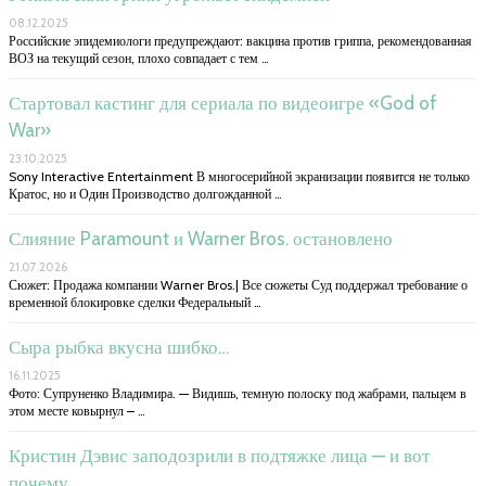
08.12.2025
Российские эпидемиологи предупреждают: вакцина против гриппа, рекомендованная
ВОЗ на текущий сезон, плохо совпадает с тем …
Стартовал кастинг для сериала по видеоигре «God of
War»
23.10.2025
Sony Interactive Entertainment В многосерийной экранизации появится не только
Кратос, но и Один Производство долгожданной …
Слияние Paramount и Warner Bros. остановлено
21.07.2026
Сюжет: Продажа компании Warner Bros.| Все сюжеты Суд поддержал требование о
временной блокировке сделки Федеральный …
Сыра рыбка вкусна шибко…
16.11.2025
Фото: Супруненко Владимира. — Видишь, темную полоску под жабрами, пальцем в
этом месте ковырнул – …
Кристин Дэвис заподозрили в подтяжке лица — и вот
почему