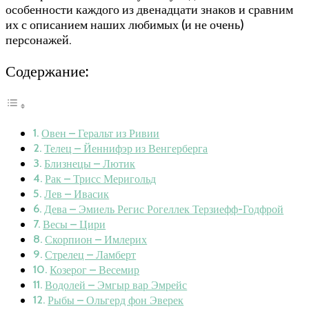
особенности каждого из двенадцати знаков и сравним
их с описанием наших любимых (и не очень)
персонажей.
Содержание:
Овен – Геральт из Ривии
Телец – Йеннифэр из Венгерберга
Близнецы – Лютик
Рак – Трисс Меригольд
Лев – Ивасик
Дева – Эмиель Регис Рогеллек Терзиефф-Годфрой
Весы – Цири
Скорпион – Имлерих
Стрелец – Ламберт
Козерог – Весемир
Водолей – Эмгыр вар Эмрейс
Рыбы – Ольгерд фон Эверек